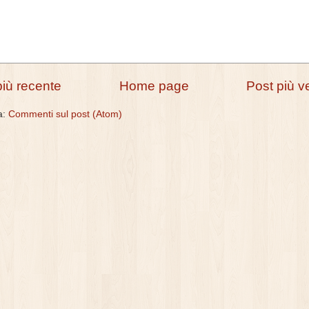
più recente
Home page
Post più v
 a:
Commenti sul post (Atom)