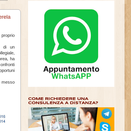
erela
 proprio
so di
un
llegiale,
orea, ha
confronti
opportuni
le messo
COME RICHIEDERE UNA
CONSULENZA A DISTANZA?