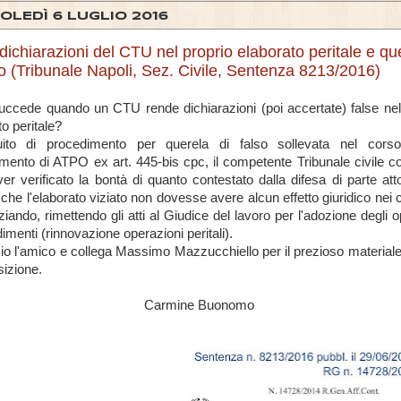
OLEDÌ 6 LUGLIO 2016
dichiarazioni del CTU nel proprio elaborato peritale e qu
so (Tribunale Napoli, Sez. Civile, Sentenza 8213/2016)
ccede quando un CTU rende dichiarazioni (poi accertate) false nel
to peritale?
ito di procedimento per querela di falso sollevata nel cor
mento di ATPO ex art. 445-bis cpc
, il competente Tribunale civile co
er verificato la bontà di quanto contestato dalla difesa di parte att
 che l'elaborato viziato non dovesse avere alcun effetto giuridico nei 
ziando, rimettendo gli atti al Giudice del lavoro per l'adozione degli 
imenti (rinnovazione operazioni peritali).
io l'amico e collega Massimo Mazzucchiello per il prezioso materia
sizione.
Carmine Buonomo