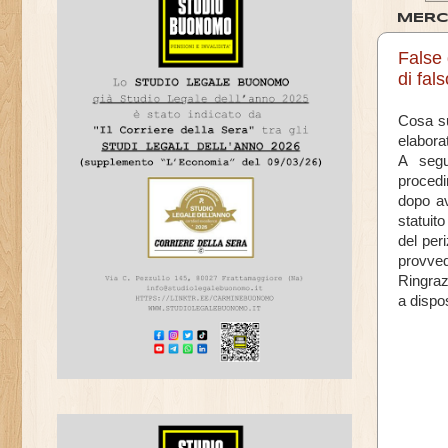
MERC
False 
di fal
Cosa su
elabora
A segu
procedi
dopo av
statuito
del peri
provved
Ringraz
a dispo