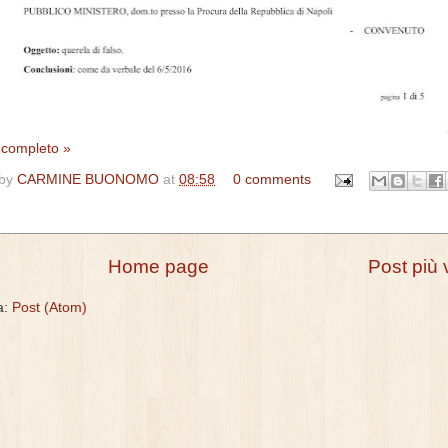
o completo »
 by
CARMINE BUONOMO
at
08:58
0 comments
Home page
Post più 
 a:
Post (Atom)