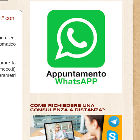
t" con
n client
tomatico
urare la
mceo.it)
parametri
COME RICHIEDERE UNA
CONSULENZA A DISTANZA?