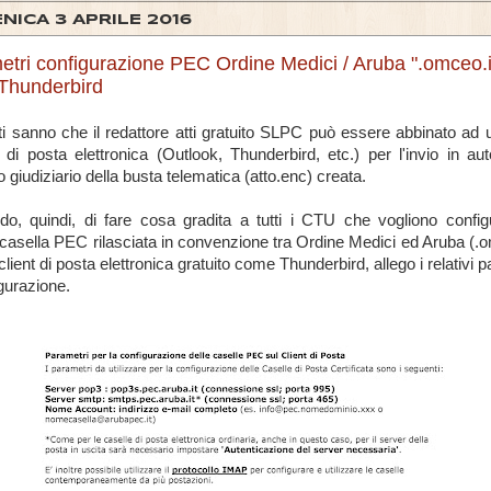
NICA 3 APRILE 2016
tri configurazione PEC Ordine Medici / Aruba ".omceo.i
 Thunderbird
ti sanno che il redattore atti gratuito SLPC può essere abbinato ad u
 di posta elettronica (Outlook, Thunderbird, etc.) per l'invio in au
cio giudiziario della busta telematica (atto.enc) creata.
do, quindi, di fare cosa gradita a tutti i CTU che vogliono config
 casella PEC rilasciata in convenzione tra Ordine Medici ed Aruba (.o
lient di posta elettronica gratuito come Thunderbird, allego i relativi 
igurazione.