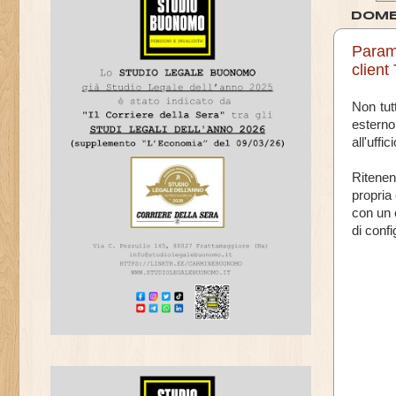
DOME
Parame
client
Non tut
esterno
all'uffi
Ritenen
propria
con un c
di conf