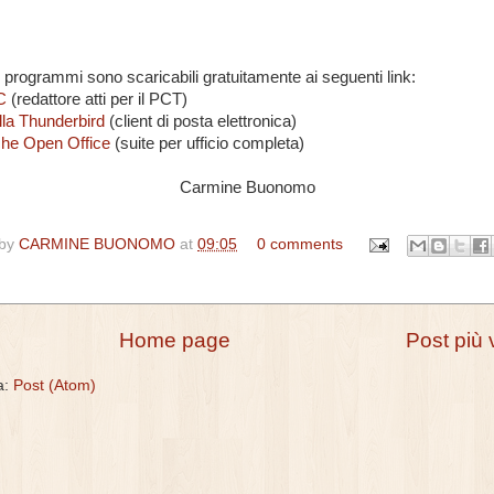
vi programmi sono scaricabili gratuitamente ai seguenti link:
C
(redattore atti per il PCT)
lla Thunderbird
(client di posta elettronica)
he Open Office
(suite per ufficio completa)
Carmine Buonomo
 by
CARMINE BUONOMO
at
09:05
0 comments
Home page
Post più 
 a:
Post (Atom)