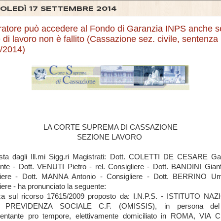
OLEDÌ 17 SETTEMBRE 2014
oratore può accedere al Fondo di Garanzia INPS anche se
 di lavoro non è fallito (Cassazione sez. civile, sentenza 
/2014)
LA CORTE SUPREMA DI CASSAZIONE
SEZIONE LAVORO
a dagli Ill.mi Sigg.ri Magistrati: Dott. COLETTI DE CESARE Gab
nte - Dott. VENUTI Pietro - rel. Consigliere - Dott. BANDINI Gian
liere - Dott. MANNA Antonio - Consigliere - Dott. BERRINO Um
iere - ha pronunciato la seguente:
za sul ricorso 17615/2009 proposto da: I.N.P.S. - ISTITUTO NA
 PREVIDENZA SOCIALE C.F. (OMISSIS), in persona del 
sentante pro tempore, elettivamente domiciliato in ROMA, VIA