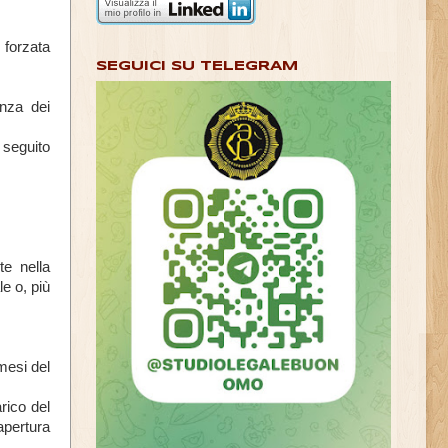
 forzata
SEGUICI SU TELEGRAM
anza dei
seguito
te nella
e o, più
mesi del
rico del
apertura