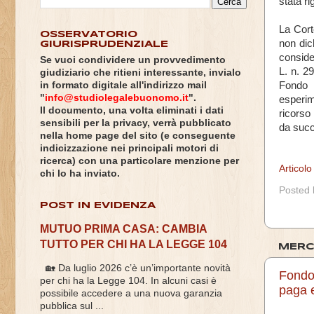
stata ri
La Cort
OSSERVATORIO
non dic
GIURISPRUDENZIALE
conside
Se vuoi condividere un provvedimento
L. n. 29
giudiziario che ritieni interessante, invialo
Fondo d
in formato digitale all'indirizzo mail
"
info@studiolegalebuonomo.it
".
esperi
Il documento, una volta eliminati i dati
ricorso
sensibili per la privacy, verrà pubblicato
da succ
nella home page del sito (e conseguente
indicizzazione nei principali motori di
ricerca) con una particolare menzione per
Articol
chi lo ha inviato.
Posted
POST IN EVIDENZA
MUTUO PRIMA CASA: CAMBIA
TUTTO PER CHI HA LA LEGGE 104
MERC
🏡 Da luglio 2026 c’è un’importante novità
Fondo
per chi ha la Legge 104. In alcuni casi è
paga e
possibile accedere a una nuova garanzia
pubblica sul ...