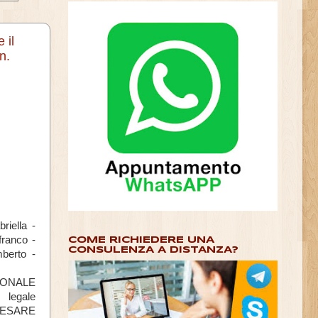
 il
n.
riella -
franco -
COME RICHIEDERE UNA
CONSULENZA A DISTANZA?
berto -
ZIONALE
legale
 CESARE