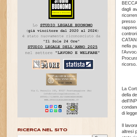
BECCARI
dagli 
ricorre
press
rappre
contro
CATANIA
nella p
l'Avvo
Procura
ricorso.
La Cort
della d
dell'IN
condann
di legge
Il lavo
RICERCA NEL SITO
altresì 