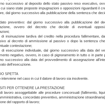
rno successivo al deposito dello stato passivo reso esecutivo, ovv
 cui siano state proposte impugnazioni o opposizioni riguardanti il cre
ore, dal giorno successivo alla pubblicazione della sentenza che deci
ato preventivo: dal giorno successivo alla pubblicazione del de
azione, ovvero del decreto che decide di eventuali opposi
zioni;
 di insinuazione tardiva del credito nella procedura fallimentare, da
sivo al decreto di ammissione al passivo o dopo la sentenza che
entuale contestazione;
 di esecuzione individuale, dal giorno successivo alla data del ve
mento negativo, ovvero, in caso di pignoramento in tutto o in parte p
rno successivo alla data del provvedimento di assegnazione all'int
avato dell'esecuzione.
O SPETTA
 interviene nel caso in cui il datore di lavoro sia insolvente.
SITI PER OTTENERE LA PRESTAZIONE
di lavoro assoggettabile alle procedure concorsuali (fallimento, liqu
amministrativa, concordato preventivo, amministrazione straordinaria)
one del rapporto di lavoro;