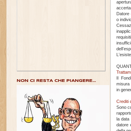
apertur
accerta
Datore 
o indivi
Cessazi
inappli
requisiti
insuff
dell'es
L'esist
QUANT
Trattam
Il Fond
NON CI RESTA CHE PIANGERE...
misura 
in gene
Crediti 
Sono co
rapport
la data
datore 
della p