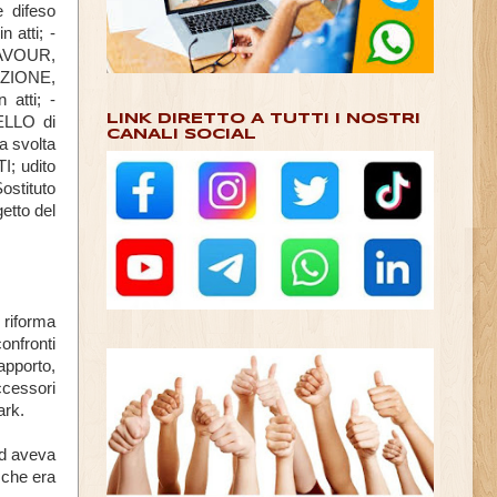
e difeso
atti; -
 CAVOUR,
ZIONE,
atti; -
LINK DIRETTO A TUTTI I NOSTRI
ELLO di
CANALI SOCIAL
a svolta
I; udito
stituto
etto del
 riforma
onfronti
apporto,
ccessori
ark.
ed aveva
, che era