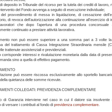
di deposito in Tribunale del ricorso per la tutela dei crediti di lavoro,
l'intervento del Fondo avvenga a seguito di esecuzione individuale;
 del provvedimento di messa in liquidazione, di cessazione dell'e
orio, di revoca dell'autorizzazione alla continuazione all'esercizio di 
lavoratori che dopo l'apertura di una procedura concorsuale 
amente continuato a prestare attività lavorativa.
amento non può essere superiore a una somma pari a 3 volte la
 del trattamento di Cassa Integrazione Straordinaria mensile (
lle trattenute assistenziali e previdenziali.
o corrisponde interessi e rivalutazione monetaria dalla data di prese
omanda sino a quella di effettivo pagamento.
GAMENTO
tazione può essere riscossa esclusivamente allo sportello bancari
o della quietanza delle somme ricevute.
AMENTI COLLEGATI: PREVIDENZA COMPLEMENTARE
o di Garanzia interviene nel caso in cui il datore sia insolvente
di versare i contributi al fondo di
previdenza complementare
.