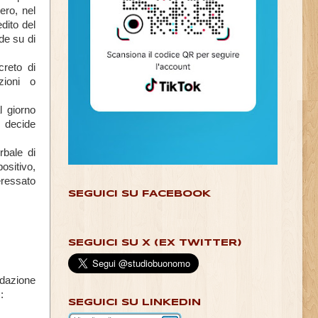
ero, nel
dito del
de su di
creto di
zioni o
l giorno
 decide
rbale di
ositivo,
eressato
SEGUICI SU FACEBOOK
SEGUICI SU X (EX TWITTER)
idazione
:
SEGUICI SU LINKEDIN