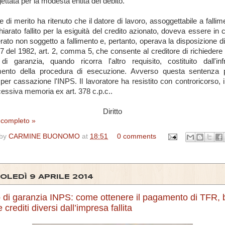
gettata per la modesta entità del debito.
e di merito ha ritenuto che il datore di lavoro, assoggettabile a falli
hiarato fallito per la esiguità del credito azionato, doveva essere in 
rato non soggetto a fallimento e, pertanto, operava la disposizione di 
7 del 1982, art. 2, comma 5, che consente al creditore di richiedere il 
i garanzia, quando ricorra l'altro requisito, costituito dall'inf
mento della procedura di esecuzione. Avverso questa sentenza 
 per cassazione l'INPS. Il lavoratore ha resistito con controricorso, il
essiva memoria ex art. 378 c.p.c..
Diritto
o completo »
 by
CARMINE BUONOMO
at
18:51
0 comments
OLEDÌ 9 APRILE 2014
 di garanzia INPS: come ottenere il pagamento di TFR, 
 crediti diversi dall’impresa fallita