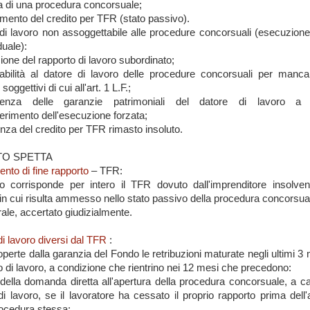
a di una procedura concorsuale;
mento del credito per TFR (stato passivo).
di lavoro non assoggettabile alle procedure concorsuali (esecuzione
duale):
one del rapporto di lavoro subordinato;
cabilità al datore di lavoro delle procedure concorsuali per manc
 soggettivi di cui all'art. 1 L.F.;
icienza delle garanzie patrimoniali del datore di lavoro a 
perimento dell'esecuzione forzata;
enza del credito per TFR rimasto insoluto.
O SPETTA
ento di fine rapporto
– TFR:
o corrisponde per intero il TFR dovuto dall'imprenditore insolven
in cui risulta ammesso nello stato passivo della procedura concorsual
rale, accertato giudizialmente.
di lavoro diversi dal TFR
:
perte dalla garanzia del Fondo le retribuzioni maturate negli ultimi 3 
o di lavoro, a condizione che rientrino nei 12 mesi che precedono:
 della domanda diretta all'apertura della procedura concorsuale, a ca
di lavoro, se il lavoratore ha cessato il proprio rapporto prima dell'
rocedura stessa;