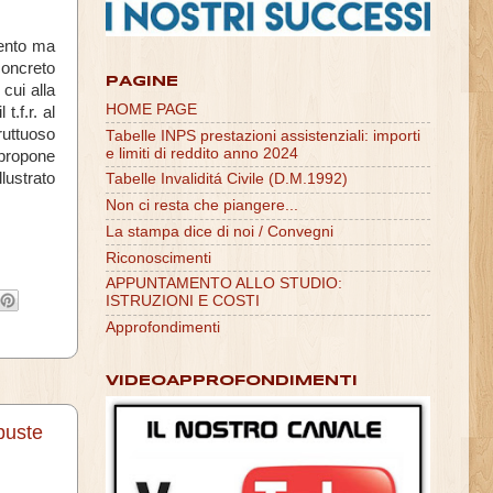
mento ma
concreto
PAGINE
cui alla
HOME PAGE
t.f.r. al
ruttuoso
Tabelle INPS prestazioni assistenziali: importi
e limiti di reddito anno 2024
propone
lustrato
Tabelle Invaliditá Civile (D.M.1992)
Non ci resta che piangere...
La stampa dice di noi / Convegni
Riconoscimenti
APPUNTAMENTO ALLO STUDIO:
ISTRUZIONI E COSTI
Approfondimenti
VIDEOAPPROFONDIMENTI
buste