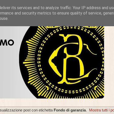
liver its services and to analyze traffic. Your IP address and u
rmance and security metrics to ensure quality of service, gene
buse.
sualizzazione post con etichetta
Fondo di garanzia
.
Mostra tutti i p