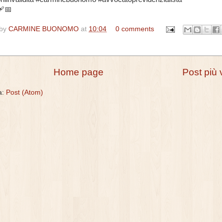
‍🩹📅
 by
CARMINE BUONOMO
at
10:04
0 comments
Home page
Post più 
 a:
Post (Atom)