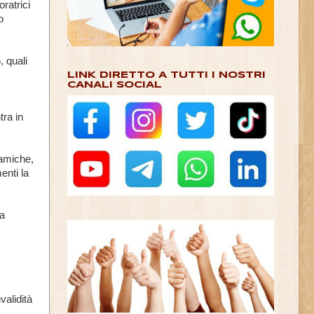
ratrici
o
 quali
LINK DIRETTO A TUTTI I NOSTRI
CANALI SOCIAL
tra in
 amiche,
enti la
ma
validità