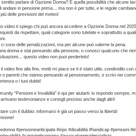
 sentito parlare di Opzione Donna? È quella possibilità che alcune lavo
i andare in pensione prima… ma non è per tutte, e le regole cambian
più delle previsioni del meteo!
to video ti spiego chi può ancora accedere a Opzione Donna nel 2025,
equisiti da rispettare, quali categorie sono tutelate e soprattutto a quali
oni.
: ci sono delle penalizzazioni, ma per alcune può valerne la pena.
una donna e stai pensando alla pensione, o conosci qualcuno che rien
situazioni… questo video non puoi perdertelo!
l video fino alla fine, metti mi piace se ti è stato utile, condividilo con
e o parenti che stanno pensando al pensionamento, e scrivi nei comm
rienza o i tuoi dubbi!
unity “Pensioni e Invalidità” è qui per aiutarti: io rispondo sempre, 
arrivano testimonianze e consigli preziosi anche dagli altri!
are con il dubbio: informarsi è già un passo verso la libertà!
isione!
edonna #pensioneanticipata #inps #disabilità #handicap #pensioni #in
niinvalidità #carminebuonomo #avvocatoprevidenzialista