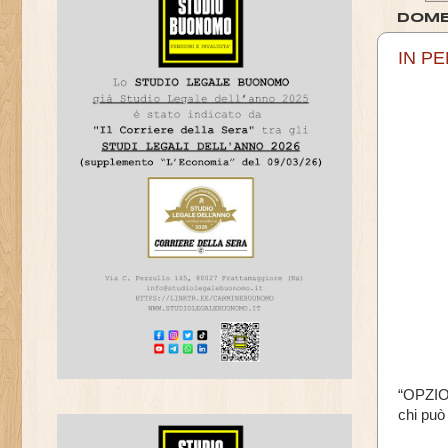
DOME
IN P
“OPZI
chi può