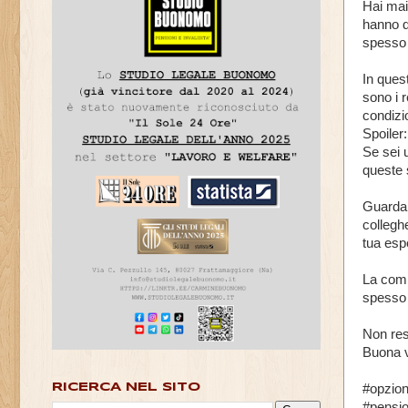
Hai mai
hanno d
spesso 
In ques
sono i r
condizi
Spoiler
Se sei 
queste 
Guarda i
collegh
tua espe
La comm
spesso 
Non rest
Buona v
#opzion
RICERCA NEL SITO
#pensio