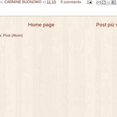
 by
CARMINE BUONOMO
at
11:10
0 comments
Home page
Post più 
 a:
Post (Atom)