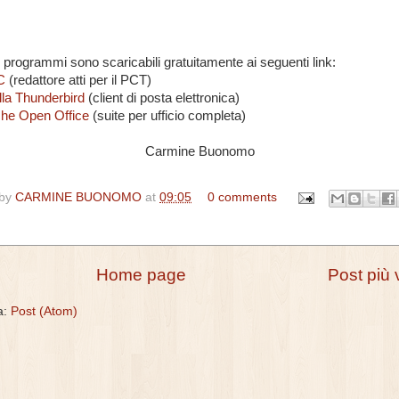
vi programmi sono scaricabili gratuitamente ai seguenti link:
C
(redattore atti per il PCT)
lla Thunderbird
(client di posta elettronica)
he Open Office
(suite per ufficio completa)
Carmine Buonomo
 by
CARMINE BUONOMO
at
09:05
0 comments
Home page
Post più 
 a:
Post (Atom)