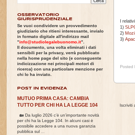
OSSERVATORIO
GIURISPRUDENZIALE
I relati
Se vuoi condividere un provvedimento
1)
SLP
giudiziario che ritieni interessante, invialo
2)
Mozi
in formato digitale all'indirizzo mail
3)
Apac
"
info@studiolegalebuonomo.it
".
Il documento, una volta eliminati i dati
sensibili per la privacy, verrà pubblicato
nella home page del sito (e conseguente
indicizzazione nei principali motori di
Posted
ricerca) con una particolare menzione per
chi lo ha inviato.
POST IN EVIDENZA
MUTUO PRIMA CASA: CAMBIA
TUTTO PER CHI HA LA LEGGE 104
Iscriviti
🏡 Da luglio 2026 c’è un’importante novità
per chi ha la Legge 104. In alcuni casi è
possibile accedere a una nuova garanzia
pubblica sul ...