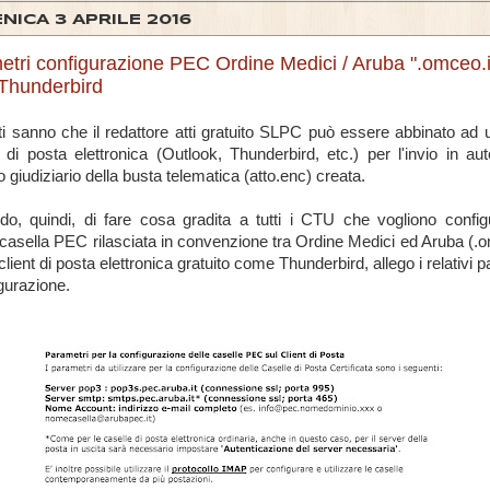
NICA 3 APRILE 2016
tri configurazione PEC Ordine Medici / Aruba ".omceo.i
 Thunderbird
ti sanno che il redattore atti gratuito SLPC può essere abbinato ad u
 di posta elettronica (Outlook, Thunderbird, etc.) per l'invio in au
cio giudiziario della busta telematica (atto.enc) creata.
do, quindi, di fare cosa gradita a tutti i CTU che vogliono config
 casella PEC rilasciata in convenzione tra Ordine Medici ed Aruba (.o
lient di posta elettronica gratuito come Thunderbird, allego i relativi 
igurazione.