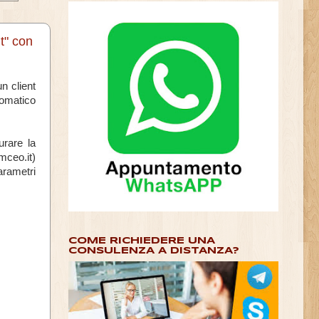
t" con
n client
tomatico
urare la
mceo.it)
parametri
COME RICHIEDERE UNA
CONSULENZA A DISTANZA?