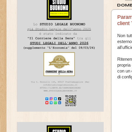
DOME
Parame
client
Non tut
esterno
all'uffi
Ritenen
propria
con un c
di conf