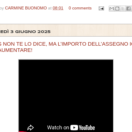
 by
CARMINE BUONOMO
at
08:01
0 comments
EDÌ 3 GIUGNO 2025
S NON TE LO DICE, MA L’IMPORTO DELL’ASSEGNO 
AUMENTARE!