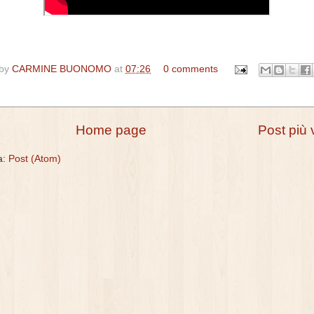
 by
CARMINE BUONOMO
at
07:26
0 comments
Home page
Post più 
 a:
Post (Atom)