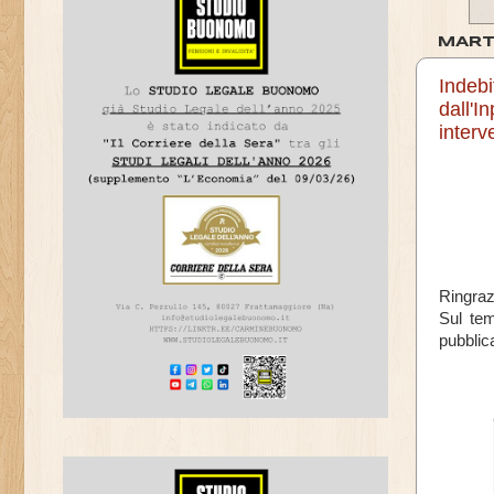
MART
Indebi
dall'I
interv
Ringrazi
Sul tem
pubblica