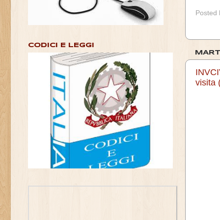
Posted
CODICI E LEGGI
MART
INVCIV
visit