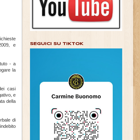
ichieste
SEGUICI SU TIKTOK
2009, e
tuto - a
ogare la
ei casi
ativo, e
ta della
rbale di
indebito