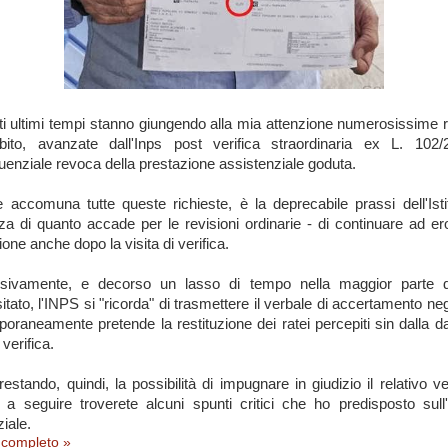
ti ultimi tempi stanno giungendo alla mia attenzione numerosissime r
ebito, avanzate dall'Inps
post verifica straordinaria ex L. 102/
uenziale
revoca della prestazione assistenziale goduta.
 accomuna tutte queste richieste, è la deprecabile prassi dell'Isti
nza di quanto accade per le revisioni ordinarie - di continuare ad er
one anche dopo la visita di verifica.
sivamente, e decorso un lasso di tempo nella maggior parte d
itato, l'INPS si "ricorda" di trasmettere il verbale di accertamento neg
oraneamente pretende la restituzione dei ratei percepiti sin dalla da
 verifica.
estando, quindi, la possibilità di impugnare in giudizio il relativo ve
 a seguire troverete alcuni spunti critici che ho predisposto sull'
iale.
o completo »