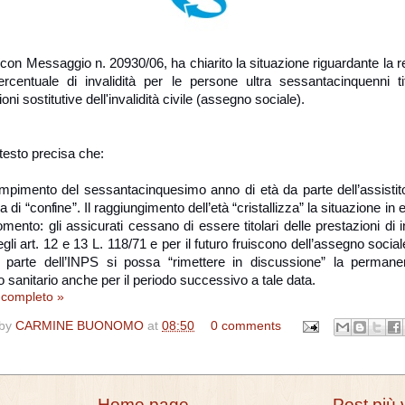
con Messaggio n. 20930/06, ha chiarito la situazione riguardante la r
ercentuale di invalidità per le persone ultra sessantacinquenni tit
oni sostitutive dell'invalidità civile (assegno sociale).
il testo precisa che:
mpimento del sessantacinquesimo anno di età da parte dell’assisti
a di “confine”. Il raggiungimento dell’età “cristallizza” la situazione in
mento: gli assicurati cessano di essere titolari delle prestazioni di in
egli art. 12 e 13 L. 118/71 e per il futuro fruiscono dell’assegno soci
 parte dell’INPS si possa “rimettere in discussione” la permane
o sanitario anche per il periodo successivo a tale data.
o completo »
 by
CARMINE BUONOMO
at
08:50
0 comments
Home page
Post più 