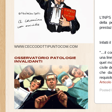
L'INPS 
della p
prestazi
Infatti 
WWW.CECCODOTTIPUNTOCOM.COM
“…il co
una line
OSSERVATORIO PATOLOGIE
INVALIDANTI
quel mo
civile d
che da
requisit
Articol
Posted