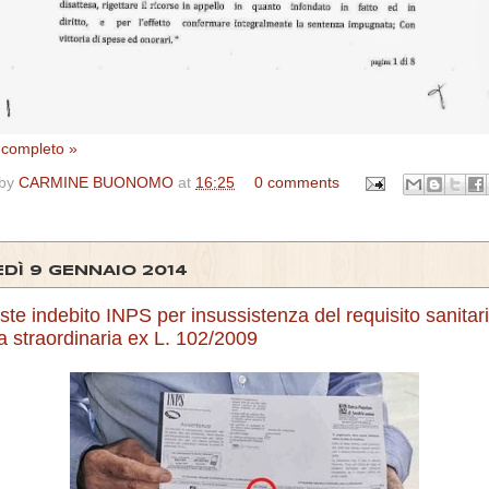
o completo »
 by
CARMINE BUONOMO
at
16:25
0 comments
DÌ 9 GENNAIO 2014
ste indebito INPS per insussistenza del requisito sanitar
ca straordinaria ex L. 102/2009