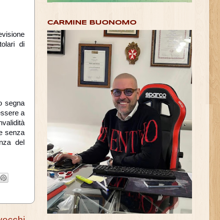
CARMINE BUONOMO
evisione
olari di
to segna
 essere a
validità
ale senza
nza del
vecchi