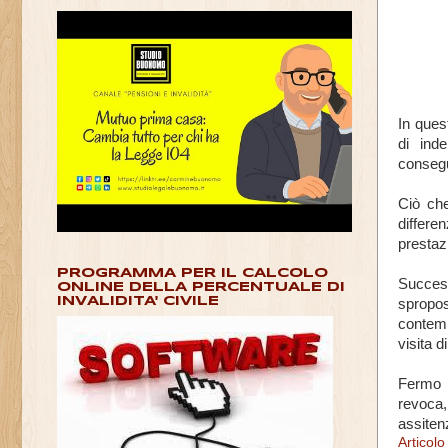
In ques
di ind
conseg
Ciò che
differe
prestazi
PROGRAMMA PER IL CALCOLO
Succes
ONLINE DELLA PERCENTUALE DI
INVALIDITA' CIVILE
spropos
contemp
visita di
Fermo r
revoca,
assitenz
Articol