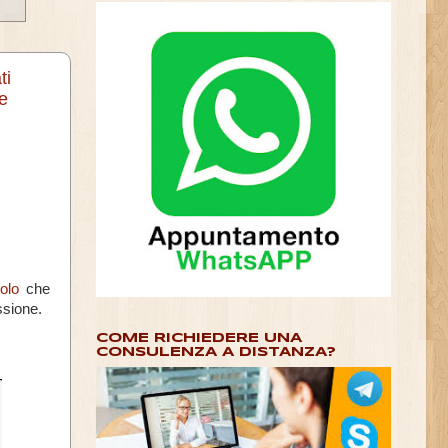
ti
e
colo
che
ssione.
COME RICHIEDERE UNA
CONSULENZA A DISTANZA?