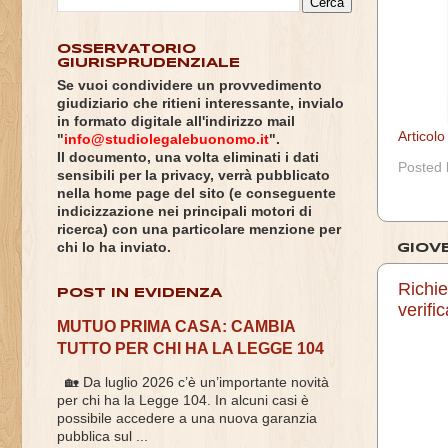
OSSERVATORIO
GIURISPRUDENZIALE
Se vuoi condividere un provvedimento
giudiziario che ritieni interessante, invialo
in formato digitale all'indirizzo mail
Articol
"
info@studiolegalebuonomo.it
".
Il documento, una volta eliminati i dati
Posted
sensibili per la privacy, verrà pubblicato
nella home page del sito (e conseguente
indicizzazione nei principali motori di
ricerca) con una particolare menzione per
chi lo ha inviato.
GIOVE
Richie
POST IN EVIDENZA
verifi
MUTUO PRIMA CASA: CAMBIA
TUTTO PER CHI HA LA LEGGE 104
🏡 Da luglio 2026 c’è un’importante novità
per chi ha la Legge 104. In alcuni casi è
possibile accedere a una nuova garanzia
pubblica sul ...