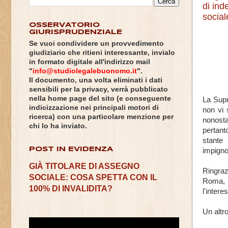
di ind
socia
OSSERVATORIO
GIURISPRUDENZIALE
Se vuoi condividere un provvedimento
giudiziario che ritieni interessante, invialo
in formato digitale all'indirizzo mail
"
info@studiolegalebuonomo.it
".
Il documento, una volta eliminati i dati
sensibili per la privacy, verrà pubblicato
nella home page del sito (e conseguente
La Supr
indicizzazione nei principali motori di
non vi 
ricerca) con una particolare menzione per
nonosta
chi lo ha inviato.
pertant
stante 
POST IN EVIDENZA
impignor
GIÀ TITOLARE DI ASSEGNO
Ringraz
SOCIALE: COSA SPETTA CON IL
Roma,
100% DI INVALIDITA?
l'inter
Un altro