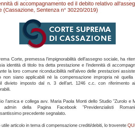
ennità di accompagnamento ed il debito relativo all'asse
le (Cassazione, Sentenza n° 30220/2019)
ema Corte, premessa l’impignorabilità dell’assegno sociale, ha rite
sia identità di titolo tra detta prestazione e l’indennità di accompa
nte la loro comune riconducibilità nell’alveo delle prestazioni assisten
o non siano applicabili nè la compensazione impropria nè quella 
il divieto imposto dal n. 3 dell’art. 1246 c.c. con riferimento ai
abili.
io l'amica e collega avv. Maria Paola Monti dello Studio "Zurolo e M
 admin della Pagina Facebook "Previdenzialisti Romani
essantissimo precedente segnalato.
 utile articolo in tema di compensazione crediti/debiti, lo troverete
QU