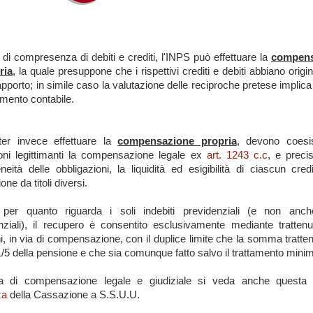
 di compresenza di debiti e crediti, l'INPS può effettuare la
compens
ria
, la quale presuppone che i rispettivi crediti e debiti abbiano orig
apporto; in simile caso la valutazione delle reciproche pretese implica
mento contabile.
ter invece effettuare la
compensazione propria
, devono coesis
oni legittimanti la compensazione legale ex
art. 1243 c.c
, e preci
neità delle obbligazioni, la liquidità ed esigibilità di ciascun cred
one da titoli diversi.
, per quanto riguarda i soli indebiti previdenziali (e non anch
nziali), il recupero è consentito esclusivamente mediante trattenu
i, in via di compensazione, con il duplice limite che la somma tratte
1/5 della pensione e che sia comunque fatto salvo il trattamento mini
a di compensazione legale e giudiziale si veda anche questa 
za
della Cassazione a S.S.U.U.