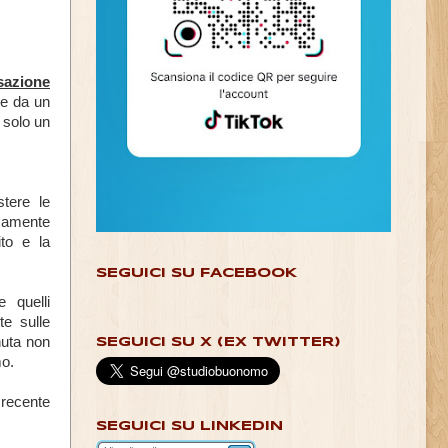
azione
ine da un
 solo un
tere le
samente
ito e la
SEGUICI SU FACEBOOK
e quelli
te sulle
nuta non
SEGUICI SU X (EX TWITTER)
mo.
recente
SEGUICI SU LINKEDIN