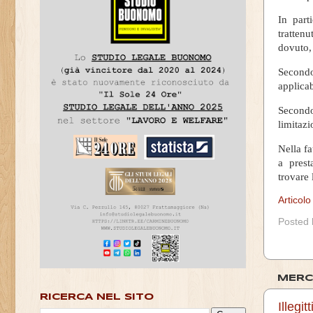
In part
tratten
dovuto, 
Secondo
applicab
Secondo
limitazi
Nella fa
a prest
trovare
Articol
Posted
MERC
RICERCA NEL SITO
Illegi