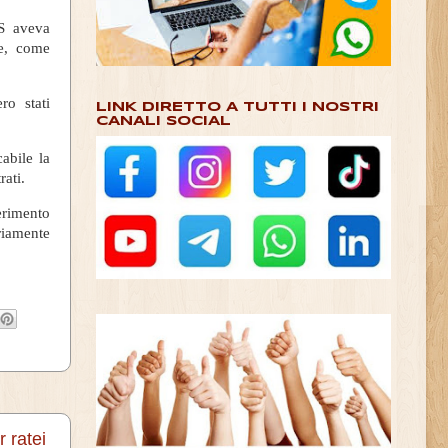
PS aveva
ce, come
ro stati
LINK DIRETTO A TUTTI I NOSTRI
CANALI SOCIAL
cabile la
rati.
ferimento
riamente
r ratei