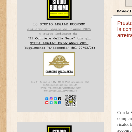
MART
Presta
la com
arretr
Con la S
compens
ricalcol
accomp