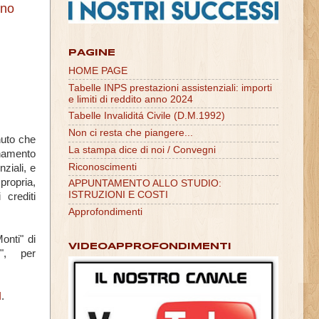
gno
PAGINE
HOME PAGE
Tabelle INPS prestazioni assistenziali: importi
e limiti di reddito anno 2024
Tabelle Invaliditá Civile (D.M.1992)
Non ci resta che piangere...
nuto che
La stampa dice di noi / Convegni
gnamento
Riconoscimenti
ziali, e
propria,
APPUNTAMENTO ALLO STUDIO:
ISTRUZIONI E COSTI
 crediti
Approfondimenti
onti" di
VIDEOAPPROFONDIMENTI
", per
I
.