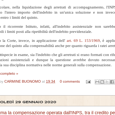
icolare, nella liquidazione degli arretrati di accompagnamento, l'IN
uto l'intero importo dell'indebito in un'unica soluzione e non inve
entro i limiti del quinto.
 il ricorrente Istituto, infatti, all'indebito assistenziale non sarebbe
ili i limiti posti alla ripetibilità dell'indebito previdenziale.
 la Corte, invece, in applicazione dell'
art. 69 L. 153/1969
, è appli
one del quinto alla compensabilità anche per quanto riguarda i ratei arret
ttispecie in esame, sia l'indebito che gli arretrati si erano formati con ri
azioni assistenziali e dunque la questione avrebbe dovuto necessa
 la sua disciplina normativa nelle norme generali sulla compensazione.
o completo »
 by
CARMINE BUONOMO
at
19:34
0 comments
OLEDÌ 29 GENNAIO 2020
ttima la compensazione operata dall'INPS, tra il credito pe