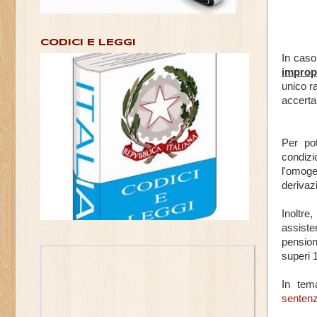
CODICI E LEGGI
In caso
improp
unico r
accerta
Per po
condizi
l'omoge
derivazi
Inoltre
assiste
pension
superi 
In tem
senten