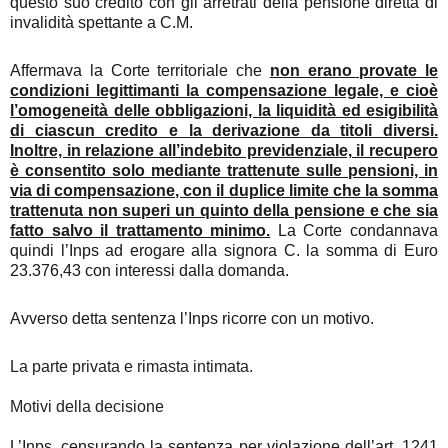
questo suo credito con gli arretrati della pensione diretta di
invalidità spettante a C.M.
Affermava la Corte territoriale che
non erano provate le
condizioni legittimanti la compensazione legale, e cioè
l’omogeneità delle obbligazioni, la liquidità ed esigibilità
di ciascun credito e la derivazione da titoli diversi.
Inoltre, in relazione all’indebito previdenziale, il recupero
è consentito solo mediante trattenute sulle pensioni, in
via di compensazione, con il duplice limite che la somma
trattenuta non superi un quinto della pensione e che sia
fatto salvo il trattamento minimo.
La Corte condannava
quindi l’Inps ad erogare alla signora C. la somma di Euro
23.376,43 con interessi dalla domanda.
Avverso detta sentenza l’Inps ricorre con un motivo.
La parte privata e rimasta intimata.
Motivi della decisione
L’Inps, censurando la sentenza per violazione dell’art. 1241