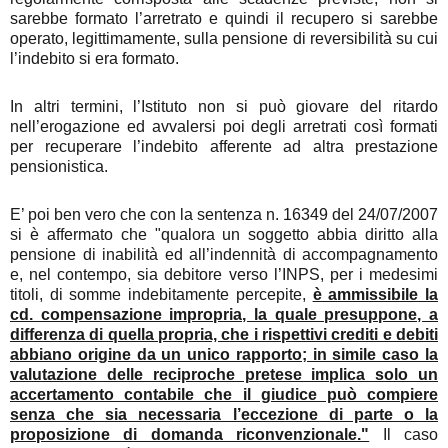
sarebbe formato l’arretrato e quindi il recupero si sarebbe
operato, legittimamente, sulla pensione di reversibilità su cui
l’indebito si era formato.
In altri termini, l’Istituto non si può giovare del ritardo
nell’erogazione ed avvalersi poi degli arretrati così formati
per recuperare l’indebito afferente ad altra prestazione
pensionistica.
E’ poi ben vero che con la sentenza n. 16349 del 24/07/2007
si è affermato che "qualora un soggetto abbia diritto alla
pensione di inabilità ed all’indennità di accompagnamento
e, nel contempo, sia debitore verso l’INPS, per i medesimi
titoli, di somme indebitamente percepite,
è ammissibile la
cd. compensazione impropria, la quale presuppone, a
differenza di quella propria, che i rispettivi crediti e debiti
abbiano origine da un unico rapporto; in simile caso la
valutazione delle reciproche pretese implica solo un
accertamento contabile che il giudice può compiere
senza che sia necessaria l’eccezione di parte o la
proposizione di domanda riconvenzionale."
Il caso