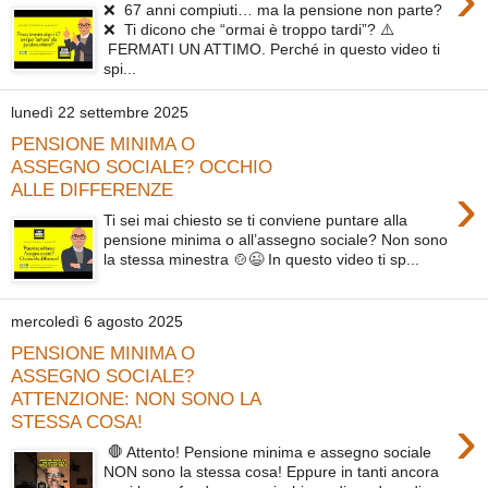
❌ 67 anni compiuti… ma la pensione non parte?
❌ Ti dicono che “ormai è troppo tardi”? ⚠️
FERMATI UN ATTIMO. Perché in questo video ti
spi...
lunedì 22 settembre 2025
PENSIONE MINIMA O
ASSEGNO SOCIALE? OCCHIO
›
ALLE DIFFERENZE
Ti sei mai chiesto se ti conviene puntare alla
pensione minima o all’assegno sociale? Non sono
la stessa minestra 🍲😉 In questo video ti sp...
mercoledì 6 agosto 2025
PENSIONE MINIMA O
ASSEGNO SOCIALE?
ATTENZIONE: NON SONO LA
›
STESSA COSA!
🛑 Attento! Pensione minima e assegno sociale
NON sono la stessa cosa! Eppure in tanti ancora