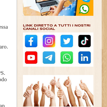
essa
LINK DIRETTO A TUTTI I NOSTRI
CANALI SOCIAL
aro.
PS.
modo
ap