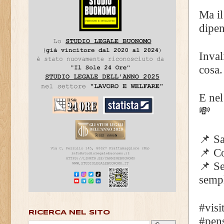
Ma il
dipen
Inval
cosa.
E nel
💸
📌 Sa
📌 Co
📌 Se
sempl
#visi
RICERCA NEL SITO
#pen