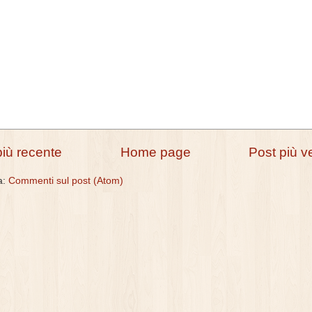
più recente
Home page
Post più v
 a:
Commenti sul post (Atom)