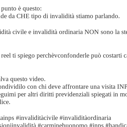
 punto è questo:
de da CHE tipo di invalidità stiamo parlando.
idità civile e invalidità ordinaria NON sono la st
 reel ti spiego perchèvconfonderle può costarti c
lva questo video.
ndividilo con chi deve affrontare una visita IN
guimi per altri diritti previdenziali spiegati in 
ice.
tainps #invaliditàcivile #invaliditàordinaria
sioniinvalidità #carminebuonomo #inps #handic