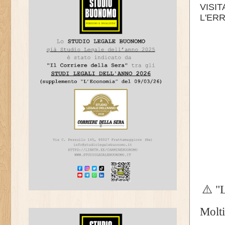
VISIT
L'ER
⚠️ "
Molti