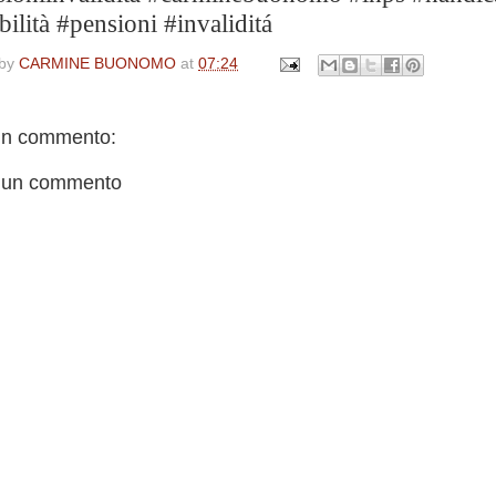
bilità #pensioni #invaliditá
 by
CARMINE BUONOMO
at
07:24
n commento:
 un commento