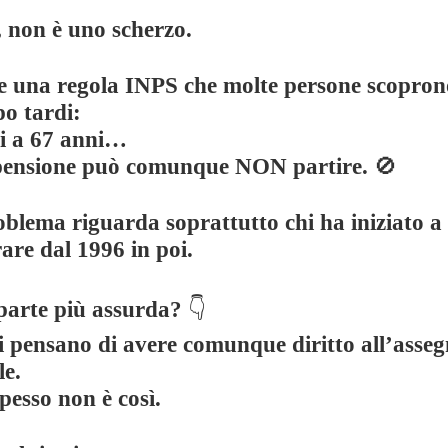
, non è uno scherzo.
te una regola INPS che molte persone scopron
po tardi:
vi a 67 anni…
 pensione può comunque NON partire.
🚫
oblema riguarda soprattutto chi ha iniziato a
are dal 1996 in poi.
 parte più assurda?
👇
i pensano di avere comunque diritto all’asse
le.
pesso non è così.