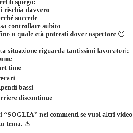
eel ti spiego:
i rischia davvero
rché succede
sa controllare subito
fino a quale età potresti dover aspettare
😶
a situazione riguarda tantissimi lavoratori:
nne
rt time
ecari
ipendi bassi
rriere discontinue
vi “SOGLIA” nei commenti se vuoi altri video
to tema.
⚠️