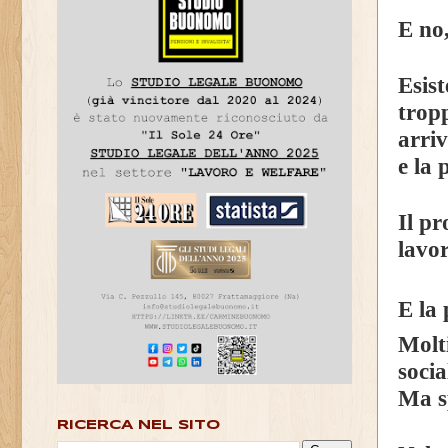
E no
Esis
trop
arri
e la
Il pr
lavor
E la
Molt
socia
Ma s
RICERCA NEL SITO