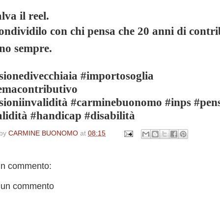
lva il reel.
ndividilo con chi pensa che 20 anni di contri
ino sempre.
sionedivecchiaia #importosoglia
temacontributivo
sioniinvalidità #carminebuonomo #inps #pens
lidità #handicap #disabilità
 by
CARMINE BUONOMO
at
08:15
n commento:
 un commento