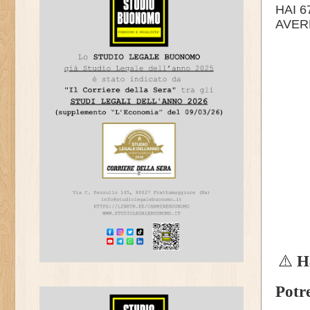
HAI 6
AVER
⚠️
Ha
Potr