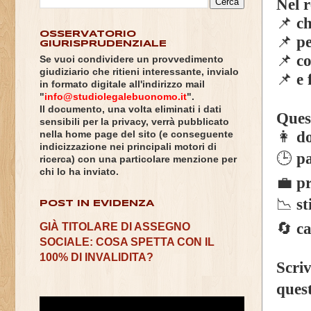
Nel r
📌
ch
OSSERVATORIO
📌
pe
GIURISPRUDENZIALE
📌
co
Se vuoi condividere un provvedimento
giudiziario che ritieni interessante, invialo
📌
e 
in formato digitale all'indirizzo mail
"
info@studiolegalebuonomo.it
".
Il documento, una volta eliminati i dati
Quest
sensibili per la privacy, verrà pubblicato
👩
do
nella home page del sito (e conseguente
indicizzazione nei principali motori di
🕒
pa
ricerca) con una particolare menzione per
chi lo ha inviato.
💼
pr
📉
st
POST IN EVIDENZA
🔄
ca
GIÀ TITOLARE DI ASSEGNO
SOCIALE: COSA SPETTA CON IL
100% DI INVALIDITA?
Scri
ques