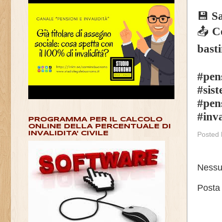
💾
Sa
📤
Co
bast
#pen
#sis
#pen
#inva
PROGRAMMA PER IL CALCOLO
ONLINE DELLA PERCENTUALE DI
INVALIDITA' CIVILE
Posted
Nessu
Posta