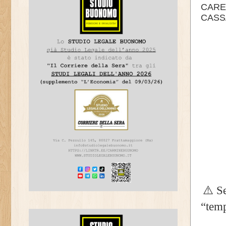
CARE
CASS
⚠️ Se
“temp