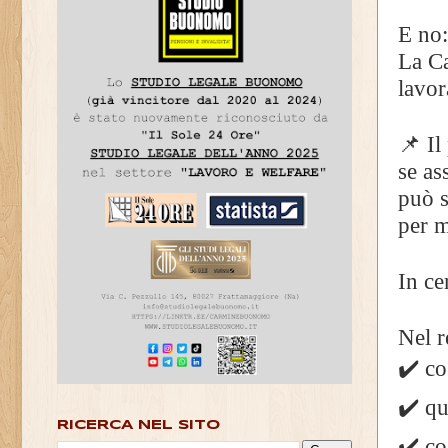
E no:
La Ca
lavor
📌 Il
se as
può s
per m
In ce
Nel r
✔️ co
✔️ qu
RICERCA NEL SITO
✔️ co