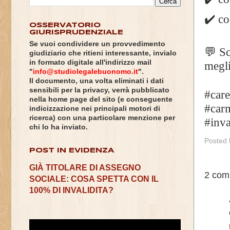
✔️ co
OSSERVATORIO
GIURISPRUDENZIALE
Se vuoi condividere un provvedimento
💬 S
giudiziario che ritieni interessante, invialo
in formato digitale all'indirizzo mail
megli
"
info@studiolegalebuonomo.it
".
Il documento, una volta eliminati i dati
sensibili per la privacy, verrà pubblicato
#care
nella home page del sito (e conseguente
#car
indicizzazione nei principali motori di
ricerca) con una particolare menzione per
#inva
chi lo ha inviato.
Posted
POST IN EVIDENZA
GIÀ TITOLARE DI ASSEGNO
2 com
SOCIALE: COSA SPETTA CON IL
100% DI INVALIDITA?