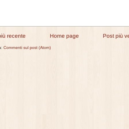
più recente
Home page
Post più v
 a:
Commenti sul post (Atom)