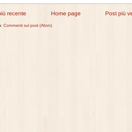
più recente
Home page
Post più v
 a:
Commenti sul post (Atom)