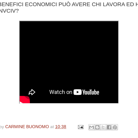
BENEFICI ECONOMICI PUÒ AVERE CHI LAVORA ED H
INVCIV?
 by
CARMINE BUONOMO
at
10:38