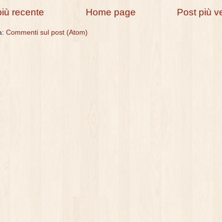
più recente
Home page
Post più v
 a:
Commenti sul post (Atom)