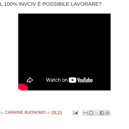
IL 100% INVCIV È POSSIBILE LAVORARE?
 by
CARMINE BUONOMO
at
09:23