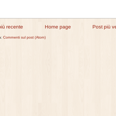
più recente
Home page
Post più v
 a:
Commenti sul post (Atom)