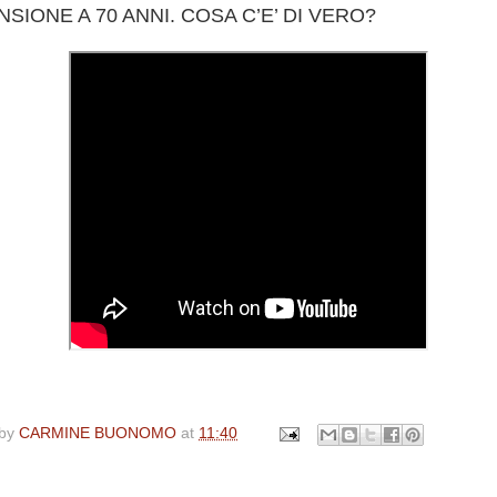
NSIONE A 70 ANNI. COSA C’E’ DI VERO?
 by
CARMINE BUONOMO
at
11:40