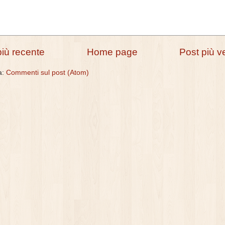
più recente
Home page
Post più v
 a:
Commenti sul post (Atom)