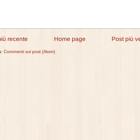
più recente
Home page
Post più v
 a:
Commenti sul post (Atom)