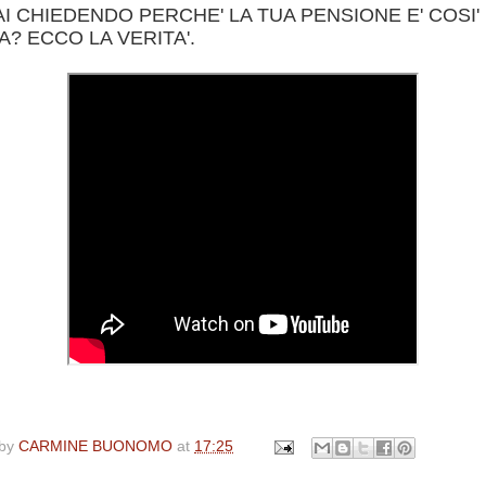
AI CHIEDENDO PERCHE' LA TUA PENSIONE E' COSI'
? ECCO LA VERITA'.
 by
CARMINE BUONOMO
at
17:25