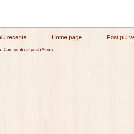
più recente
Home page
Post più v
 a:
Commenti sul post (Atom)