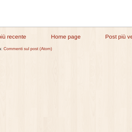
più recente
Home page
Post più v
 a:
Commenti sul post (Atom)