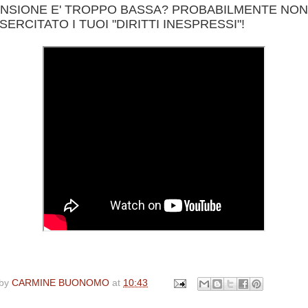
ENSIONE E' TROPPO BASSA? PROBABILMENTE NON
SERCITATO I TUOI "DIRITTI INESPRESSI"!
 by
CARMINE BUONOMO
at
10:43