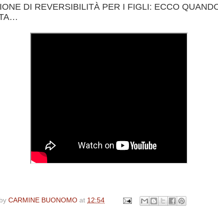
IONE DI REVERSIBILITÀ PER I FIGLI: ECCO QUAND
TA…
 by
CARMINE BUONOMO
at
12:54