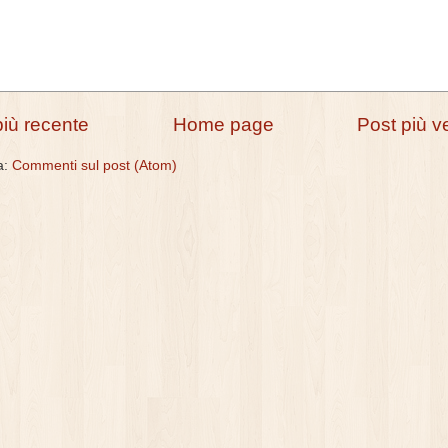
più recente
Home page
Post più v
 a:
Commenti sul post (Atom)