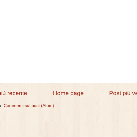
più recente
Home page
Post più v
 a:
Commenti sul post (Atom)