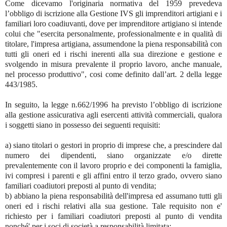
Come dicevamo l'originaria normativa del 1959 prevedeva
l’obbligo di iscrizione alla Gestione IVS gli imprenditori artigiani e i
familiari loro coadiuvanti, dove per imprenditore artigiano si intende
colui che "esercita personalmente, professionalmente e in qualità di
titolare, l'impresa artigiana, assumendone la piena responsabilità con
tutti gli oneri ed i rischi inerenti alla sua direzione e gestione e
svolgendo in misura prevalente il proprio lavoro, anche manuale,
nel processo produttivo", cosi come definito dall’art. 2 della legge
443/1985.
In seguito, la legge n.662/1996 ha previsto l’obbligo di iscrizione
alla gestione assicurativa agli esercenti attività commerciali, qualora
i soggetti siano in possesso dei seguenti requisiti:
a) siano titolari o gestori in proprio di imprese che, a prescindere dal
numero dei dipendenti, siano organizzate e/o dirette
prevalentemente con il lavoro proprio e dei componenti la famiglia,
ivi compresi i parenti e gli affini entro il terzo grado, ovvero siano
familiari coadiutori preposti al punto di vendita;
b) abbiano la piena responsabilità dell'impresa ed assumano tutti gli
oneri ed i rischi relativi alla sua gestione. Tale requisito non e'
richiesto per i familiari coadiutori preposti al punto di vendita
nonché' per i soci di società a responsabilità limitata;