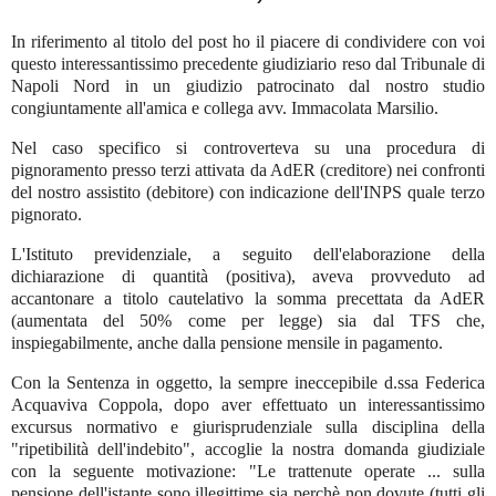
In riferimento al titolo del post ho il piacere di condividere con voi
questo interessantissimo precedente giudiziario reso dal Tribunale di
Napoli Nord in un giudizio patrocinato dal nostro studio
congiuntamente all'amica e collega avv. Immacolata Marsilio.
Nel caso specifico si controverteva su una procedura di
pignoramento presso terzi attivata da AdER (creditore) nei confronti
del nostro assistito (debitore) con indicazione dell'INPS quale terzo
pignorato.
L'Istituto previdenziale, a seguito dell'elaborazione della
dichiarazione di quantità (positiva), aveva provveduto ad
accantonare a titolo cautelativo la somma precettata da AdER
(aumentata del 50% come per legge) sia dal TFS che,
inspiegabilmente, anche dalla pensione mensile in pagamento.
Con la Sentenza in oggetto, la sempre ineccepibile d.ssa Federica
Acquaviva Coppola, dopo aver effettuato un interessantissimo
excursus normativo e giurisprudenziale sulla disciplina della
"ripetibilità dell'indebito", accoglie la nostra domanda giudiziale
con la seguente motivazione: "Le trattenute operate ... sulla
pensione dell'istante sono illegittime sia perchè non dovute (tutti gli