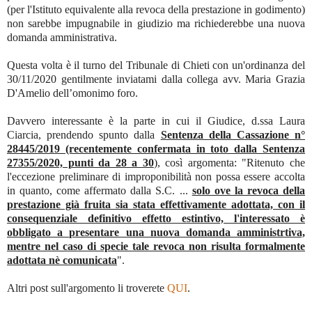
(per l'Istituto equivalente alla revoca della prestazione in godimento)
non sarebbe impugnabile in giudizio ma richiederebbe una nuova
domanda amministrativa.
Questa volta è il turno del Tribunale di Chieti con un'ordinanza del
30/11/2020 gentilmente inviatami dalla collega avv. Maria Grazia
D'Amelio dell’omonimo foro.
Davvero interessante è la parte in cui il Giudice, d.ssa Laura
Ciarcia, prendendo spunto dalla
Sentenza della Cassazione n°
28445/2019 (recentemente confermata in toto dalla Sentenza
27355/2020, punti da 28 a 30
), così argomenta: "Ritenuto che
l'eccezione preliminare di improponibilità non possa essere accolta
in quanto, come affermato dalla S.C. ...
solo ove la revoca della
prestazione già fruita sia stata effettivamente adottata, con il
consequenziale definitivo effetto estintivo, l'interessato è
obbligato a presentare una nuova domanda amministrtiva,
mentre nel caso di specie tale revoca non risulta formalmente
adottata nè comunicata
".
Altri post sull'argomento li troverete
QUI
.