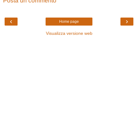
Posta un commento
‹
›
Home page
Visualizza versione web