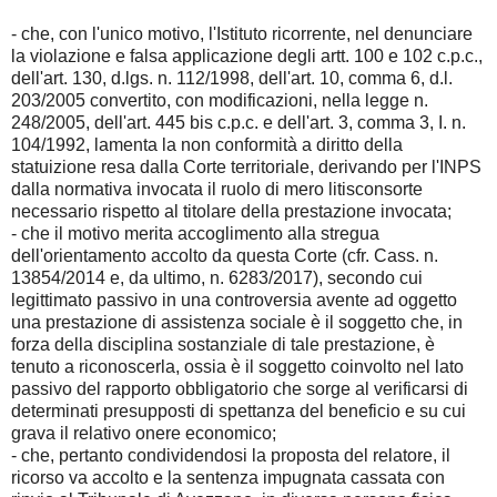
- che, con l'unico motivo, l'Istituto ricorrente, nel denunciare
la violazione e falsa applicazione degli artt. 100 e 102 c.p.c.,
dell'art. 130, d.lgs. n. 112/1998, dell'art. 10, comma 6, d.l.
203/2005 convertito, con modificazioni, nella legge n.
248/2005, dell'art. 445 bis c.p.c. e dell'art. 3, comma 3, I. n.
104/1992, lamenta la non conformità a diritto della
statuizione resa dalla Corte territoriale, derivando per l'INPS
dalla normativa invocata il ruolo di mero litisconsorte
necessario rispetto al titolare della prestazione invocata;
- che il motivo merita accoglimento alla stregua
dell'orientamento accolto da questa Corte (cfr. Cass. n.
13854/2014 e, da ultimo, n. 6283/2017), secondo cui
legittimato passivo in una controversia avente ad oggetto
una prestazione di assistenza sociale è il soggetto che, in
forza della disciplina sostanziale di tale prestazione, è
tenuto a riconoscerla, ossia è il soggetto coinvolto nel lato
passivo del rapporto obbligatorio che sorge al verificarsi di
determinati presupposti di spettanza del beneficio e su cui
grava il relativo onere economico;
- che, pertanto condividendosi la proposta del relatore, il
ricorso va accolto e la sentenza impugnata cassata con