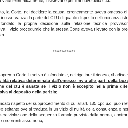
inviate telematicamente, insistevano per il rinnovo della c.t.u.;
nto, la Corte, nel decidere la causa, erroneamente aveva omesso di 
le inosservanza da parte del CTU di quanto disposto nell'ordinanza istru
fondato la propria decisione sulla relazione tecnica provvisor
va il vizio procedurale che la stessa Corte aveva rilevato con la pr
za.
*************
uprema Corte il motivo è infondato e, nel rigettare il ricorso, ribadisc
ullità relativa determinata dall'omesso invio alle parti della boz
ne del ctu è sanata se il vizio non è eccepito nella prima dife
iva al deposito della perizia
;
ncato rispetto del subprocedimento di cui all'art. 195 cpc u.c. può ril
o soltanto ove si traduca in un vizio di nullità della consulenza e n
mera violazione della sequenza formale prevista dalla norma, contra
o i ricorrenti assumono;