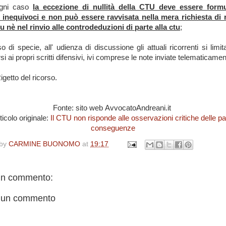
ogni caso
la eccezione di nullità della CTU deve essere formu
 inequivoci e non può essere ravvisata nella mera richiesta di
tu nè nel rinvio alle controdeduzioni di parte alla ctu
;
o di specie, all' udienza di discussione gli attuali ricorrenti si limi
rsi ai propri scritti difensivi, ivi comprese le note inviate telematicamen
igetto del ricorso.
Fonte: sito web AvvocatoAndreani.it
ticolo originale:
Il CTU non risponde alle osservazioni critiche delle par
conseguenze
 by
CARMINE BUONOMO
at
19:17
n commento:
 un commento