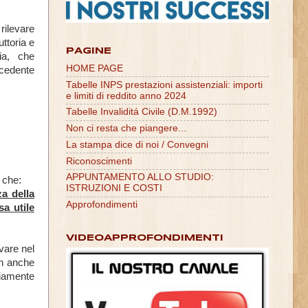
rilevare
ttoria e
PAGINE
ia, che
HOME PAGE
ecedente
Tabelle INPS prestazioni assistenziali: importi
e limiti di reddito anno 2024
Tabelle Invaliditá Civile (D.M.1992)
Non ci resta che piangere...
La stampa dice di noi / Convegni
Riconoscimenti
APPUNTAMENTO ALLO STUDIO:
e che:
ISTRUZIONI E COSTI
za della
Approfondimenti
sa utile
VIDEOAPPROFONDIMENTI
evare nel
on anche
riamente