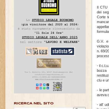
Il CTU 
dei seg
Corte t
mancanz
appellan
formula
G.V. e
violazi
n. 69/20
process
- il c.t
bozza d
restituz
ctu e un
- le pa
aveva o
RICERCA NEL SITO
- all' u