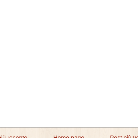
più recente
Home page
Post più v