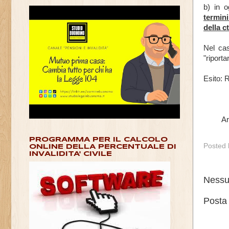
b) in 
termini
della c
Nel cas
"riporta
Esito: R
Ar
PROGRAMMA PER IL CALCOLO
Posted
ONLINE DELLA PERCENTUALE DI
INVALIDITA' CIVILE
Nessu
Posta