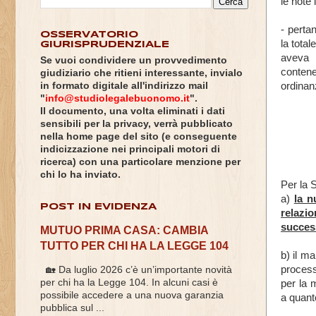
le note 
- perta
OSSERVATORIO
la tota
GIURISPRUDENZIALE
aveva 
Se vuoi condividere un provvedimento
contene
giudiziario che ritieni interessante, invialo
ordinan
in formato digitale all'indirizzo mail
"
info@studiolegalebuonomo.it
".
Il documento, una volta eliminati i dati
sensibili per la privacy, verrà pubblicato
nella home page del sito (e conseguente
indicizzazione nei principali motori di
ricerca) con una particolare menzione per
chi lo ha inviato.
Per la S
a)
la n
POST IN EVIDENZA
relazio
success
MUTUO PRIMA CASA: CAMBIA
TUTTO PER CHI HA LA LEGGE 104
b) il ma
process
🏡 Da luglio 2026 c’è un’importante novità
per chi ha la Legge 104. In alcuni casi è
per la 
possibile accedere a una nuova garanzia
a quant
pubblica sul ...