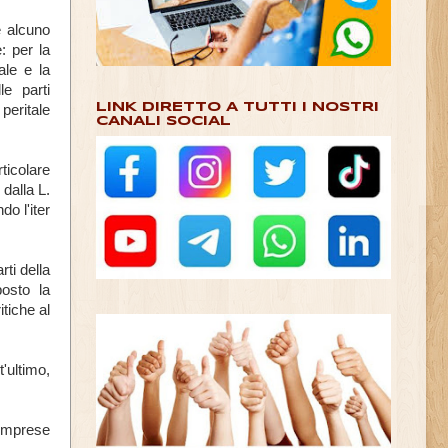
e alcuno
: per la
ale e la
le parti
LINK DIRETTO A TUTTI I NOSTRI
 peritale
CANALI SOCIAL
icolare
dalla L.
do l'iter
rti della
posto la
itiche al
'ultimo,
 comprese