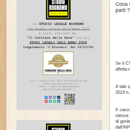
Cosa s
parti 
Se il C
affetta 
A tale 
2019 n.
Il caso
stessa 
di genit
dall’IN