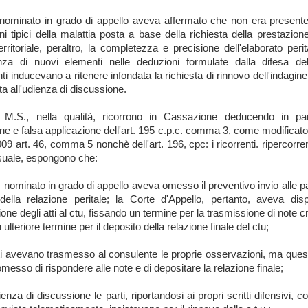
nominato in grado di appello aveva affermato che non era present
ni tipici della malattia posta a base della richiesta della prestazione
erritoriale, peraltro, la completezza e precisione dell'elaborato perit
a di nuovi elementi nelle deduzioni formulate dalla difesa del
ti inducevano a ritenere infondata la richiesta di rinnovo dell'indagine
ta all'udienza di discussione.
 M.S., nella qualità, ricorrono in Cassazione deducendo in part
one e falsa applicazione dell'art. 195 c.p.c. comma 3, come modificato 
09 art. 46, comma 5 nonchè dell'art. 196, cpc: i ricorrenti. ripercorren
uale, espongono che:
.u. nominato in grado di appello aveva omesso il preventivo invio alle pa
ella relazione peritale; la Corte d'Appello, pertanto, aveva dis
ione degli atti al ctu, fissando un termine per la trasmissione di note cr
 ulteriore termine per il deposito della relazione finale del ctu;
rti avevano trasmesso al consulente le proprie osservazioni, ma quest
messo di rispondere alle note e di depositare la relazione finale;
dienza di discussione le parti, riportandosi ai propri scritti difensivi,