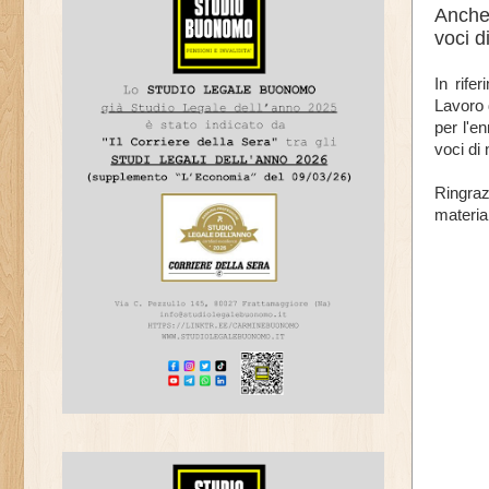
Anche 
voci 
In rife
Lavoro 
per l'e
voci di
Ringraz
materi