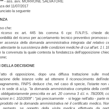
**
- ass. avv. MORRONE SALVATORE
enza del 11/07/2017
unciato la seguente
ENZA
so che:
ricorso ex art. 445 bis comma 6 cpc l’I.N.P.S. chiede dich
ponibilità del ricorso per accertamento tecnico preventivo promosso
er assenza della domanda amministrativa integrata dal relativo cer
ttestante la sussistenza delle condizioni mediche di cui all’art. 1 l. 1
te la convenuta la quale contesta la fondatezza dell’opposizione chi
zione;
I DELLA DECISIONE
atto di opposizione, dopo una diffusa trattazione sulle moda
azione delle istanze volte ad ottenere il riconoscimento dell'inde
gnamento, l’INPS deduce che, nel caso di specie, l’istante non
 in sede di a.t.p. "
la domanda amministrativa completa della certif
obbligatoriamente prescritta ex art. 20 comma 3 d.l. n. 78/2009, c
azioni in l. 102/2009
” : “
più precisamente
- si legge nell’atto -
parte r
prodotto né la domanda amministrativa né il certificato medico. No
, pertanto, se oggetto della visita medica effettuata da part