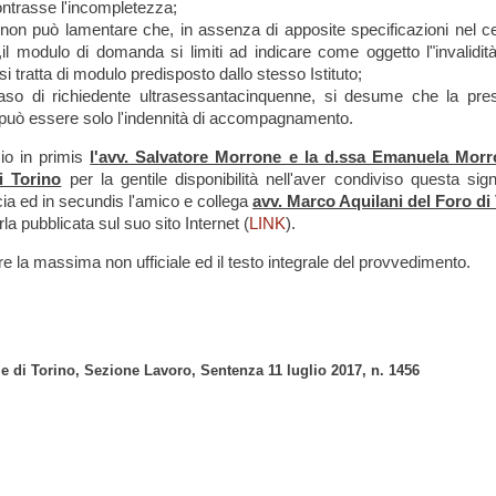
ontrasse l'incompletezza;
s non può lamentare che, in assenza di apposite specificazioni nel cer
il modulo di domanda si limiti ad indicare come oggetto l"invalidità 
i tratta di modulo predisposto dallo stesso Istituto;
aso di richiedente ultrasessantacinquenne, si desume che la pre
può essere solo l'indennità di accompagnamento.
io in primis
l'
avv. Salvatore Morrone e la d.ssa Emanuela Mor
i Torino
per la gentile disponibilità nell'aver condiviso questa signi
ia ed in secundis l'amico e collega
avv. Marco Aquilani del Foro di
la pubblicata sul suo sito Internet (
LINK
).
re la massima non ufficiale ed il testo integrale del provvedimento.
e di Torino, Sezione Lavoro, Sentenza 11 luglio 2017, n. 1456