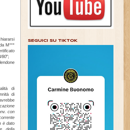
iararsi
SEGUICI SU TIKTOK
 da M***
tificato
8/80
”;
edendone
lità di
nnità di
 avrebbe
icazione
onv. con
icorrente
n è dato
e della