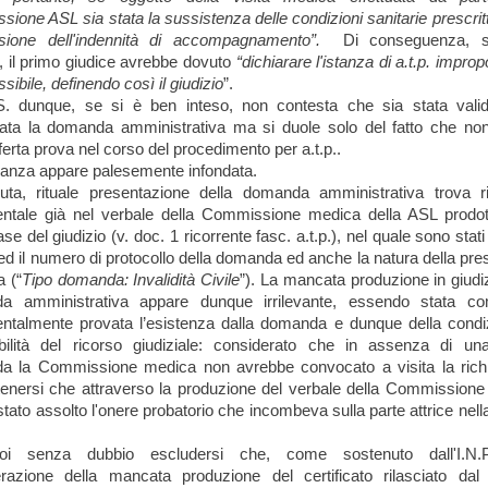
ione ASL sia stata la sussistenza delle condizioni sanitarie prescritt
sione dell'indennità di accompagnamento”.
Di conseguenza, s
to, il primo giudice avrebbe dovuto
“dichiarare l'istanza di a.t.p. improp
ibile, definendo così il giudizio
”.
.S. dunque, se si è ben inteso, non contesta che sia stata val
ata la domanda amministrativa ma si duole solo del fatto che no
fferta prova nel corso del procedimento per a.t.p..
ianza appare palesemente infondata.
uta, rituale presentazione della domanda amministrativa trova r
tale già nel verbale della Commissione medica della ASL prodot
se del giudizio (v. doc. 1 ricorrente fasc. a.t.p.), nel quale sono stati 
 ed il numero di protocollo della domanda ed anche la natura della pre
a (“
Tipo domanda: Invalidità Civile
”). La mancata produzione in giudiz
a amministrativa appare dunque irrilevante, essendo stata c
talmente provata l’esistenza dalla domanda e dunque della condi
bilità del ricorso giudiziale: considerato che in assenza di un
a la Commissione medica non avrebbe convocato a visita la richi
tenersi che attraverso la produzione del verbale della Commission
stato assolto l'onere probatorio che incombeva sulla parte attrice nell
i senza dubbio escludersi che, come sostenuto dall'I.N.P
razione della mancata produzione del certificato rilasciato da