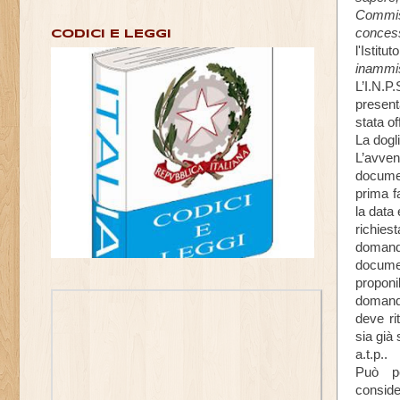
N
Commiss
.
conces
CODICI E LEGGI
1
l'Istitu
4
inammiss
5
6
L’I.N.P
present
stata o
La dogl
L’avven
documen
prima fa
la data
richiest
domand
documen
proponi
domand
deve ri
sia già 
a.t.p..
Può po
conside