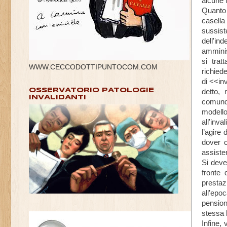
alcune 
Quanto 
casella 
sussist
dell'in
amminis
si trat
WWW.CECCODOTTIPUNTOCOM.COM
richied
di <<in
OSSERVATORIO PATOLOGIE
detto,
INVALIDANTI
comunqu
modell
all’inva
l’agire
dover c
assisten
Si deve
fronte 
prestaz
all’epoc
pensione
stessa 
Infine,