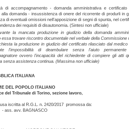
ità di accompagnamento - domanda amministrativa e certificato
o alla domanda - insussistenza di onere del ricorrente di produrli in gi
nza di eventuali omissioni nell'apposizione di segni di spunta, nel certif
ndenza dei requisiti di disautonomia. (Sintesi non ufficiale)
levante la mancata produzione in giudizio della domanda amminis
 essa trovare riscontro documentale nel verbale della Commissione
chiesta la produzione in giudizio del certificato rilasciato dal medico
ante l'impossibilità di deambulare senza l'aiuto permanent
gnatore ovvero l'incapacità del richiedente di compiere gli atti qu
ita senza assistenza continua. (Massima non ufficiale)
BLICA ITALIANA
ME DEL POPOLO ITALIANO
ice del Tribunale di Torino, sezione lavoro,
ausa iscritta al R.G.L. n. 2420/2017 promossa da:
- ass. avv. BAGNASCO