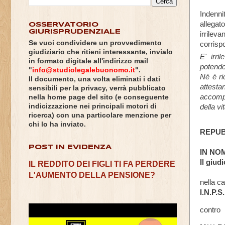
T
R
Indenn
I
allegat
OSSERVATORIO
B
GIURISPRUDENZIALE
irrileva
U
Se vuoi condividere un provvedimento
corrispo
N
giudiziario che ritieni interessante, invialo
A
E' irri
in formato digitale all'indirizzo mail
L
potendo
"
info@studiolegalebuonomo.it
".
E
Né è ri
D
Il documento, una volta eliminati i dati
attest
I
sensibili per la privacy, verrà pubblicato
T
accompa
nella home page del sito (e conseguente
O
indicizzazione nei principali motori di
della v
R
ricerca) con una particolare menzione per
I
chi lo ha inviato.
N
REPUB
O
,
POST IN EVIDENZA
IN NO
S
Il giud
IL REDDITO DEI FIGLI TI FA PERDERE
E
Z
L'AUMENTO DELLA PENSIONE?
I
nella c
O
I.N.P.S.
N
E
contro
L
A