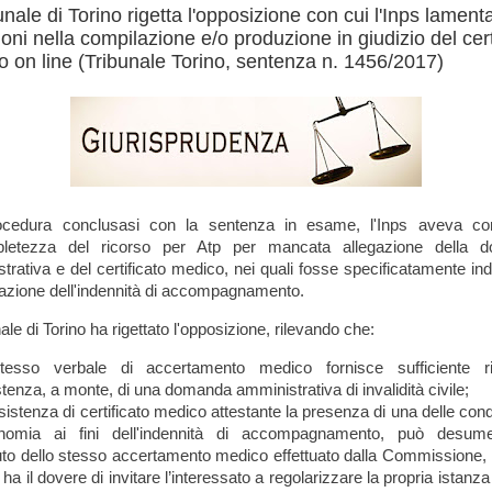
bunale di Torino rigetta l'opposizione con cui l'Inps lament
oni nella compilazione e/o produzione in giudizio del cert
 on line (Tribunale Torino, sentenza n. 1456/2017)
ocedura conclusasi con la sentenza in esame, l'Inps aveva con
mpletezza del ricorso per Atp per mancata allegazione della 
trativa e del certificato medico, nei quali fosse specificatamente ind
tazione dell'indennità di accompagnamento.
nale di Torino ha rigettato l'opposizione, rilevando che:
tesso verbale di accertamento medico fornisce sufficiente ri
istenza, a monte, di una domanda amministrativa di invalidità civile;
sistenza di certificato medico attestante la presenza di una delle cond
onomia ai fini dell'indennità di accompagnamento, può desume
to dello stesso accertamento medico effettuato dalla Commissione, 
 ha il dovere di invitare l’interessato a regolarizzare la propria istanz