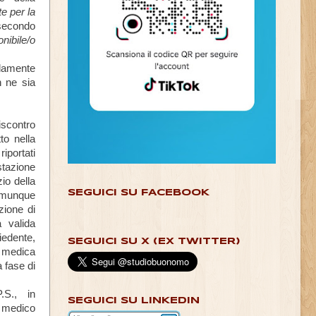
e per la
econdo
onibile/o
idamente
n ne sia
iscontro
to nella
riportati
stazione
io della
SEGUICI SU FACEBOOK
omunque
zione di
a valida
edente,
SEGUICI SU X (EX TWITTER)
e medica
a fase di
.S., in
SEGUICI SU LINKEDIN
l medico