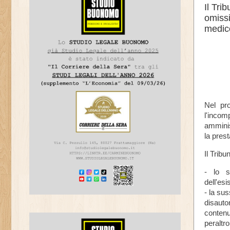
Il Tri
omissi
medico
Nel pr
l'inco
amminis
la pres
Il Tribu
- lo s
dell'es
- la sus
disaut
contenu
peraltro