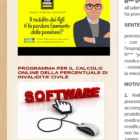
M*** R*
V
all’udi
O
ha pron
R
O
SENT
,
S
premes
E
N
- con 
T
l’impro
E
R*** “
p
N
medico a
Z
- resis
A
PROGRAMMA PER IL CALCOLO
la reie
ONLINE DELLA PERCENTUALE DI
1
INVALIDITA' CIVILE
1
MOTIV
L
U
G
1.
Nell'
L
present
I
accompa
O
prodotto
2
medica 
0
modific
1
7
non ha 
,
sapere