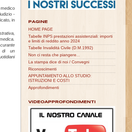
 medico
udizio -
icato, in
PAGINE
HOME PAGE
trativa,
Tabelle INPS prestazioni assistenziali: importi
 medica.
e limiti di reddito anno 2024
 curante
Tabelle Invaliditá Civile (D.M.1992)
e di un
Non ci resta che piangere...
otidiani
La stampa dice di noi / Convegni
Riconoscimenti
APPUNTAMENTO ALLO STUDIO:
ISTRUZIONI E COSTI
Approfondimenti
VIDEOAPPROFONDIMENTI