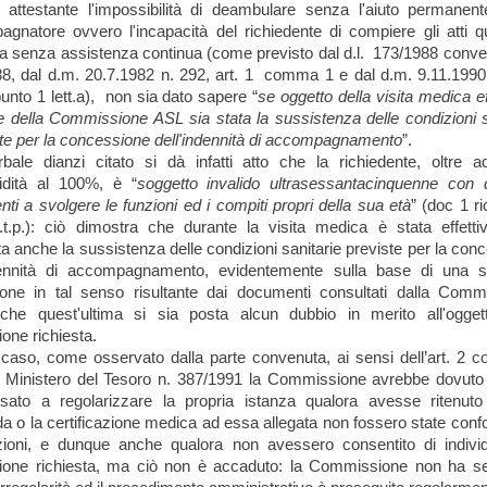
 attestante l'impossibilità di deambulare senza l'aiuto permanen
gnatore ovvero l'incapacità del richiedente di compiere gli atti qu
ita senza assistenza continua (come previsto dal d.l. 173/1988 converti
8, dal d.m. 20.7.1982 n. 292, art. 1 comma 1 e dal d.m. 9.11.1990
punto 1 lett.a), non sia dato sapere “
se oggetto della visita medica ef
e della Commissione ASL sia stata la sussistenza delle condizioni s
tte per la concessione dell'indennità di accompagnamento
”.
bale dianzi citato si dà infatti atto che la richiedente, oltre 
lidità al 100%, è “
soggetto invalido ultrasessantacinquenne con di
enti a svolgere le funzioni ed i compiti propri della sua età
” (doc 1 ri
.t.p.): ciò dimostra che durante la visita medica è stata effett
ata anche la sussistenza delle condizioni sanitarie previste per la con
ndennità di accompagnamento, evidentemente sulla base di una sp
ione in tal senso risultante dai documenti consultati dalla Comm
che quest'ultima si sia posta alcun dubbio in merito all'oggett
ione richiesta.
 caso, come osservato dalla parte convenuta, ai sensi dell’art. 2
 Ministero del Tesoro n. 387/1991 la Commissione avrebbe dovuto 
essato a regolarizzare la propria istanza qualora avesse ritenut
 o la certificazione medica ad essa allegata non fossero state confo
zioni, e dunque anche qualora non avessero consentito di indivi
ione richiesta, ma ciò non è accaduto: la Commissione non ha s