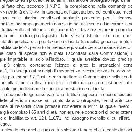
irregolarità ed il procedimento amministrativo è proseguito regolarme
al fatto che, secondo l’I.N.P.S., la compilazione nella domanda de
<<invalidità civile >>, in assenza dell'attestazione del certificato med
enza delle ulteriori condizioni sanitarie prescritte per il ricono
dennità di accompagnamento non sia in sé sufficiente ad integrare la
trativa volta ad ottenere tale indennità si deve osservare in primo l
ta di un modulo predisposto dallo stesso Istituto, che non con
ente di specificare la prestazione richiesta tra quelle, genericamente i
validità civile>>, pertanto la pretesa equivocità della domanda (che, c
 nel caso di specie non è stata riscontrata dalla Commissione) 
e imputabile al solo all'Istituto, il quale avrebbe dovuto predis
o più chiaro, contenente l’elenco di tutte le prestazioni cons
lidità, in ossequio ai principi di trasparenza e correttezza che devono
 della p.a. ex art. 97 Cost., senza mettere la Commissione nella condi
onsultare un certificato medico, redatto da un terzo estraneo al 
ziale, per individuare la specifica prestazione richiesta.
 in secondo luogo osservare che l’Istituto neppure in sede di discus
delle obiezioni mosse sul punto dalla controparte, ha chiarito qua
ione di invalidità civile potesse richiedere la M***, la quale invero
a già compiuto i 65 anni di età, non era nelle condizioni di poter otten
 di inabilità ex art. 12 l. 118/71, né l’assegno mensile di cui all’art.
legge.
 va rilevato che anche qualora si volesse ritenere che le contestazio