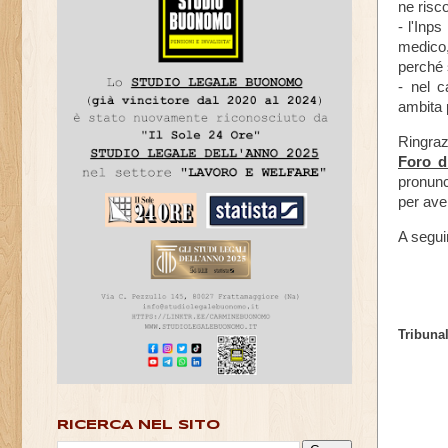
ne risc
- l'Inp
medico,
perché s
- nel c
ambita 
Ringraz
Foro d
pronunc
per aver
A segui
Tribunal
RICERCA NEL SITO