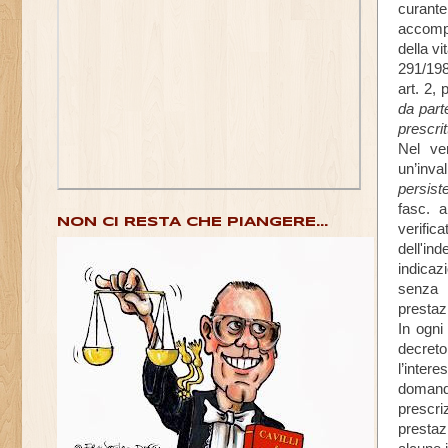
curante
accompa
della v
291/198
art. 2, 
da part
prescri
Nel ver
un’inva
persist
fasc. a
NON CI RESTA CHE PIANGERE...
verific
dell'i
indicaz
senza 
prestaz
In ogni
decreto
l’inter
domanda
prescri
prestaz