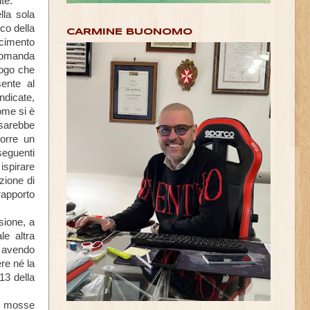
nte.
lla sola
ico della
CARMINE BUONOMO
scimento
 domanda
uogo che
sente al
ndicate,
ome si è
sarebbe
porre un
eguenti
 ispirare
zione di
rapporto
sione, a
le altra
, avendo
ere né la
 13 della
ni mosse