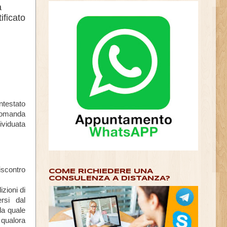
a
ificato
testato
domanda
ividuata
scontro
COME RICHIEDERE UNA
CONSULENZA A DISTANZA?
izioni di
rsi dal
la quale
a qualora