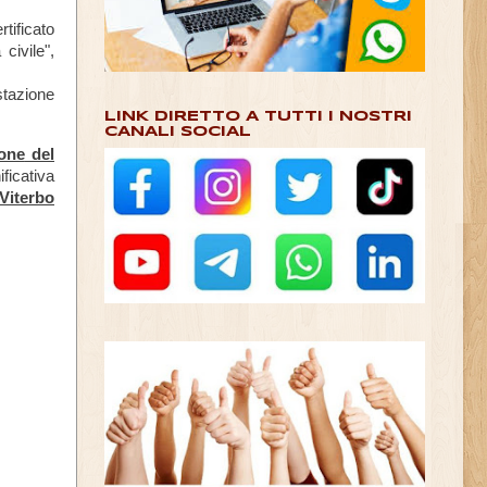
tificato
civile",
stazione
LINK DIRETTO A TUTTI I NOSTRI
CANALI SOCIAL
rone
del
ficativa
 Viterbo