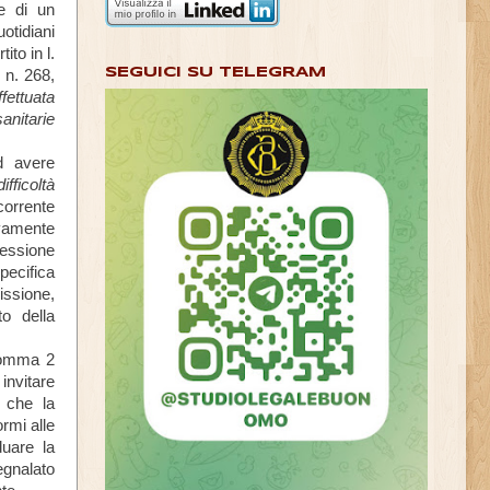
te di un
otidiani
to in l.
SEGUICI SU TELEGRAM
 n. 268,
fettuata
anitarie
ad avere
fficoltà
corrente
ivamente
cessione
ecifica
issione,
o della
 comma 2
invitare
o che la
rmi alle
duare la
egnalato