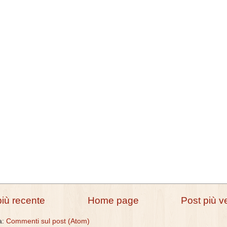
più recente
Home page
Post più v
 a:
Commenti sul post (Atom)