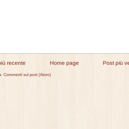
più recente
Home page
Post più v
 a:
Commenti sul post (Atom)