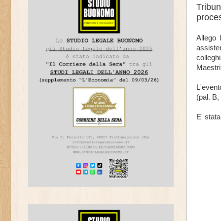
Tribun
proces
Allego 
assiste
collegh
Maestrip
L'event
(pal. B,
E' stata