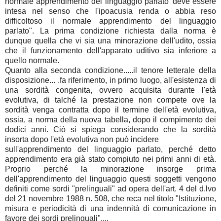
normale apprendimento del linguaggio parlato' deve essere
intesa nel senso che l'ipoacusia renda o abbia reso
difficoltoso il normale apprendimento del linguaggio
parlato". La prima condizione richiesta dalla norma è
dunque quella che vi sia una minorazione dell'udito, ossia
che il funzionamento dell'apparato uditivo sia inferiore a
quello normale.
Quanto alla seconda condizione.....il tenore letterale della
disposizione... .fa riferimento, in primo luogo, all'esistenza di
una sordità congenita, ovvero acquisita durante l'età
evolutiva, di talché la prestazione non compete ove la
sordità venga contratta dopo il termine dell'età evolutiva,
ossia, a norma della nuova tabella, dopo il compimento dei
dodici anni. Ciò si spiega considerando che la sordità
insorta dopo l'età evolutiva non può incidere
sull'apprendimento del linguaggio parlato, perché detto
apprendimento era già stato compiuto nei primi anni di età.
Proprio perché la minorazione insorge prima
dell'apprendimento del linguaggio questi soggetti vengono
definiti come sordi "prelinguali" ad opera dell'art. 4 del d.lvo
del 21 novembre 1988 n. 508, che reca nel titolo "Istituzione,
misura e periodicità di una indennità di comunicazione in
favore dei sordi prelinguali"....