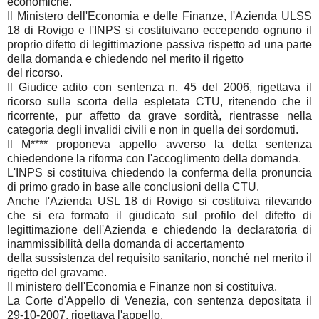
economiche.
Il Ministero dell'Economia e delle Finanze, l'Azienda ULSS
18 di Rovigo e l'INPS si costituivano eccependo ognuno il
proprio difetto di legittimazione passiva rispetto ad una parte
della domanda e chiedendo nel merito il rigetto
del ricorso.
Il Giudice adito con sentenza n. 45 del 2006, rigettava il
ricorso sulla scorta della espletata CTU, ritenendo che il
ricorrente, pur affetto da grave sordità, rientrasse nella
categoria degli invalidi civili e non in quella dei sordomuti.
Il M**** proponeva appello avverso la detta sentenza
chiedendone la riforma con l'accoglimento della domanda.
L'INPS si costituiva chiedendo la conferma della pronuncia
di primo grado in base alle conclusioni della CTU.
Anche l'Azienda USL 18 di Rovigo si costituiva rilevando
che si era formato il giudicato sul profilo del difetto di
legittimazione dell'Azienda e chiedendo la declaratoria di
inammissibilità della domanda di accertamento
della sussistenza del requisito sanitario, nonché nel merito il
rigetto del gravame.
Il ministero dell'Economia e Finanze non si costituiva.
La Corte d'Appello di Venezia, con sentenza depositata il
29-10-2007, rigettava l'appello.