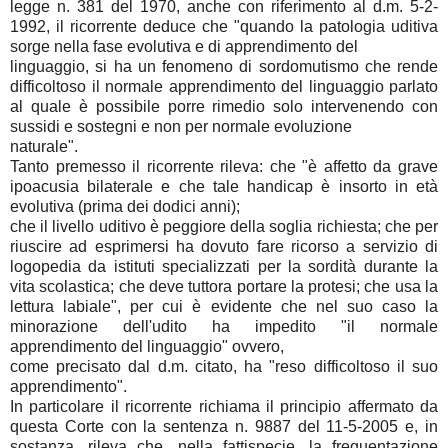
legge n. 381 del 1970, anche con riferimento al d.m. 5-2-
1992, il ricorrente deduce che "quando la patologia uditiva
sorge nella fase evolutiva e di apprendimento del
linguaggio, si ha un fenomeno di sordomutismo che rende
difficoltoso il normale apprendimento del linguaggio parlato
al quale è possibile porre rimedio solo intervenendo con
sussidi e sostegni e non per normale evoluzione
naturale".
Tanto premesso il ricorrente rileva: che "è affetto da grave
ipoacusia bilaterale e che tale handicap è insorto in età
evolutiva (prima dei dodici anni);
che il livello uditivo è peggiore della soglia richiesta; che per
riuscire ad esprimersi ha dovuto fare ricorso a servizio di
logopedia da istituti specializzati per la sordità durante la
vita scolastica; che deve tuttora portare la protesi; che usa la
lettura labiale", per cui è evidente che nel suo caso la
minorazione dell'udito ha impedito "il normale
apprendimento del linguaggio" ovvero,
come precisato dal d.m. citato, ha "reso difficoltoso il suo
apprendimento".
In particolare il ricorrente richiama il principio affermato da
questa Corte con la sentenza n. 9887 del 11-5-2005 e, in
sostanza, rileva che, nella fattispecie, la frequentazione