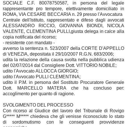
SOCIALE C.F. 80078750587, in persona del legale
rappresentante pro tempore, elettivamente domiciliato in
ROMA, VIA CESARE BECCARIA n. 29 presso l'Avvocatura
Centrale dell'Istituto, rappresentato e difeso dagli avvocati
ALESSANDRO RICCIO, GIOVANNA BIONDI, NICOLA
VALENTE, CLEMENTINA PULLI,giusta delega in calce alla
copia notificata del ricorso;
- resistente con mandato -
avverso la sentenza n. 523/2007 della CORTE D'APPELLO
di VENEZIA, depositata il 29/10/2007 R.G.N. 683/2006;
udita la relazione della causa svolta nella pubblica udienza
del 02/07/2014 dal Consigliere Dott. VITTORIO NOBILE;
udito l'Avvocato ALLOCCA GIORGIO;
udito l'Avvocato PULLI CLEMENTINA;
udito il P.M. in persona del Sostituto Procuratore Generale
Dott. MARCELLO MATERA che ha concluso per:
accoglimento per quanto di ragione.
SVOLGIMENTO DEL PROCESSO
Con ricorso al Giudice del lavoro del Tribunale di Rovigo
G***** M***** chiedeva che gli venisse riconosciuto lo stato
di sordomutismo con le conseguenti provvidenze