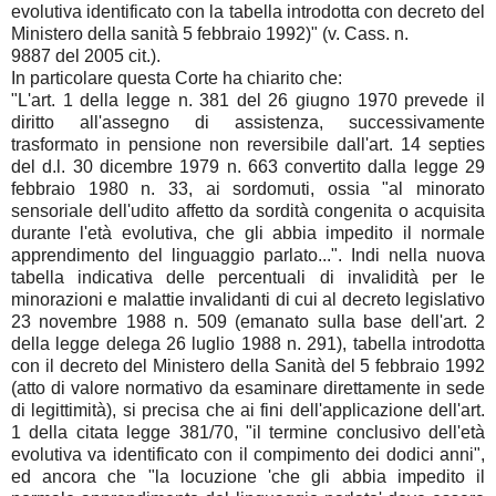
evolutiva identificato con la tabella introdotta con decreto del
Ministero della sanità 5 febbraio 1992)" (v. Cass. n.
9887 del 2005 cit.).
In particolare questa Corte ha chiarito che:
"L'art. 1 della legge n. 381 del 26 giugno 1970 prevede il
diritto all'assegno di assistenza, successivamente
trasformato in pensione non reversibile dall'art. 14 septies
del d.l. 30 dicembre 1979 n. 663 convertito dalla legge 29
febbraio 1980 n. 33, ai sordomuti, ossia "al minorato
sensoriale dell'udito affetto da sordità congenita o acquisita
durante l'età evolutiva, che gli abbia impedito il normale
apprendimento del linguaggio parlato...". Indi nella nuova
tabella indicativa delle percentuali di invalidità per le
minorazioni e malattie invalidanti di cui al decreto legislativo
23 novembre 1988 n. 509 (emanato sulla base dell'art. 2
della legge delega 26 luglio 1988 n. 291), tabella introdotta
con il decreto del Ministero della Sanità del 5 febbraio 1992
(atto di valore normativo da esaminare direttamente in sede
di legittimità), si precisa che ai fini dell'applicazione dell'art.
1 della citata legge 381/70, "il termine conclusivo dell'età
evolutiva va identificato con il compimento dei dodici anni",
ed ancora che "la locuzione 'che gli abbia impedito il