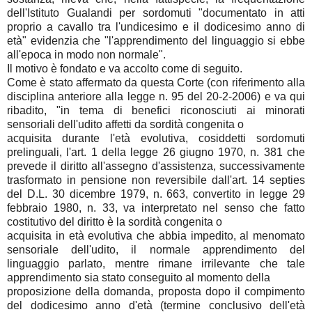
dell'Istituto Gualandi per sordomuti "documentato in atti
proprio a cavallo tra l'undicesimo e il dodicesimo anno di
età" evidenzia che "l'apprendimento del linguaggio si ebbe
all'epoca in modo non normale".
Il motivo è fondato e va accolto come di seguito.
Come è stato affermato da questa Corte (con riferimento alla
disciplina anteriore alla legge n. 95 del 20-2-2006) e va qui
ribadito, "in tema di benefici riconosciuti ai minorati
sensoriali dell'udito affetti da sordità congenita o
acquisita durante l'età evolutiva, cosiddetti sordomuti
prelinguali, l'art. 1 della legge 26 giugno 1970, n. 381 che
prevede il diritto all'assegno d'assistenza, successivamente
trasformato in pensione non reversibile dall'art. 14 septies
del D.L. 30 dicembre 1979, n. 663, convertito in legge 29
febbraio 1980, n. 33, va interpretato nel senso che fatto
costitutivo del diritto è la sordità congenita o
acquisita in età evolutiva che abbia impedito, al menomato
sensoriale dell'udito, il normale apprendimento del
linguaggio parlato, mentre rimane irrilevante che tale
apprendimento sia stato conseguito al momento della
proposizione della domanda, proposta dopo il compimento
del dodicesimo anno d'età (termine conclusivo dell'età