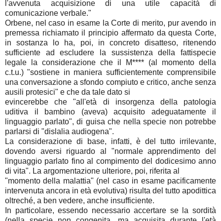
l'avvenuta acquisizione di una utile capacità di
comunicazione verbale."
Orbene, nel caso in esame la Corte di merito, pur avendo in
premessa richiamato il principio affermato da questa Corte,
in sostanza lo ha, poi, in concreto disatteso, ritenendo
sufficiente ad escludere la sussistenza della fattispecie
legale la considerazione che il M**** (al momento della
c.t.u.) "sostiene in maniera sufficientemente comprensibile
una conversazione a sfondo compiuto e critico, anche senza
ausili protesici" e che da tale dato si
evincerebbe che "all'età di insorgenza della patologia
uditiva il bambino (aveva) acquisito adeguatamente il
linguaggio parlato", di guisa che nella specie non potrebbe
parlarsi di "dislalia audiogena".
La considerazione di base, infatti, è del tutto irrilevante,
dovendo aversi riguardo al "normale apprendimento del
linguaggio parlato fino al compimento del dodicesimo anno
di vita". La argomentazione ulteriore, poi, riferita al
"momento della malattia" (nel caso in esame pacificamente
intervenuta ancora in età evolutiva) risulta del tutto apodittica
oltreché, a ben vedere, anche insufficiente.
In particolare, essendo necessario accertare se la sordità
(nella specie non congenita, ma acquisita durante l'età