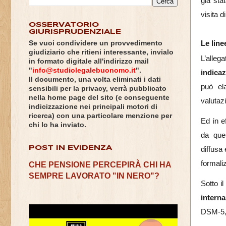
già sta
visita d
OSSERVATORIO
GIURISPRUDENZIALE
Le line
Se vuoi condividere un provvedimento
giudiziario che ritieni interessante, invialo
L’alle
in formato digitale all'indirizzo mail
"
info@studiolegalebuonomo.it
".
indicaz
Il documento, una volta eliminati i dati
può el
sensibili per la privacy, verrà pubblicato
nella home page del sito (e conseguente
valutaz
indicizzazione nei principali motori di
ricerca) con una particolare menzione per
Ed in e
chi lo ha inviato.
da que
POST IN EVIDENZA
diffusa
formali
CHE PENSIONE PERCEPIRÀ CHI HA
SEMPRE LAVORATO "IN NERO"?
Sotto i
interna
DSM-5,