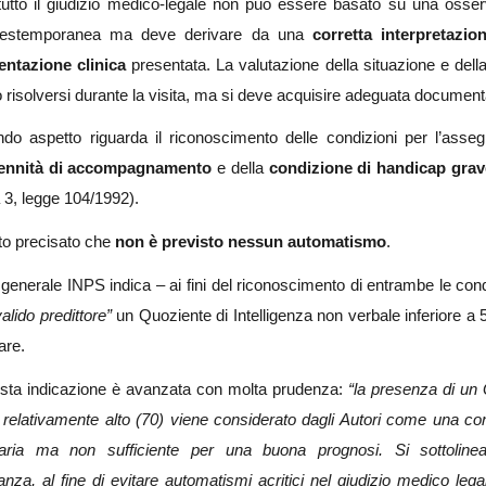
tutto il giudizio medico-legale non può essere basato su una osse
a estemporanea ma deve derivare da una
corretta interpretazio
ntazione clinica
presentata. La valutazione della situazione e della
 risolversi durante la visita, ma si deve acquisire adeguata documen
ndo aspetto riguarda il riconoscimento delle condizioni per l’asse
ennità di accompagnamento
e della
condizione di handicap grav
, legge 104/1992).
to precisato che
non è previsto nessun automatismo
.
a generale INPS indica – ai fini del riconoscimento di entrambe le cond
valido predittore”
un Quoziente di Intelligenza non verbale inferiore a 5
are.
ta indicazione è avanzata con molta prudenza:
“la presenza di un 
 relativamente alto (70) viene considerato dagli Autori come una co
aria ma non sufficiente per una buona prognosi. Si sottolinea
tanza, al fine di evitare automatismi acritici nel giudizio medico legal