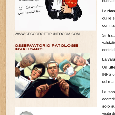
buona s
La
rive
cui le s
con rit
WWW.CECCODOTTIPUNTOCOM.COM
Si trat
valutat
OSSERVATORIO PATOLOGIE
INVALIDANTI
centri d
La valu
Un
ult
INPS co
del mar
La
sos
accredi
solo su
visita 