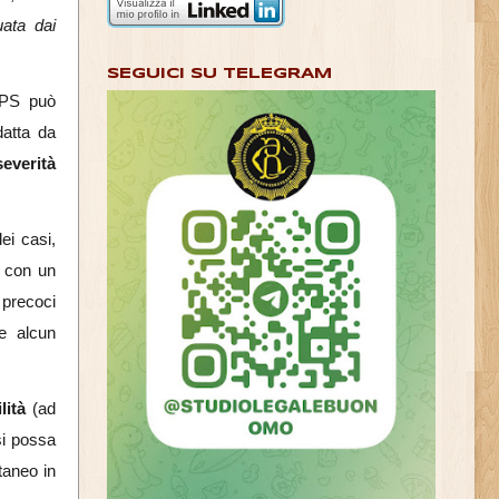
uata dai
SEGUICI SU TELEGRAM
NPS può
datta da
severità
ei casi,
i con un
 precoci
le alcun
lità
(ad
si possa
taneo in