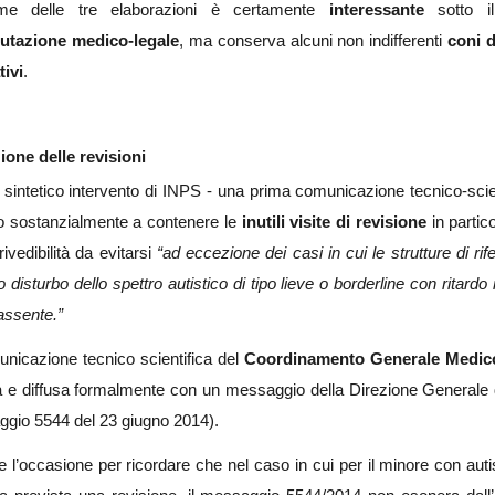
eme delle tre elaborazioni è certamente
interessante
sotto il 
lutazione medico-legale
, ma conserva alcuni non indifferenti
coni 
tivi
.
ione delle revisioni
o sintetico intervento di INPS - una prima comunicazione tecnico-scien
o sostanzialmente a contenere le
inutili visite di revisione
in partic
rivedibilità da evitarsi
“ad eccezione dei casi in cui le strutture di ri
o disturbo dello spettro autistico di tipo lieve o borderline con ritard
 assente.”
nicazione tecnico scientifica del
Coordinamento Generale Medic
a e diffusa formalmente con un messaggio della Direzione Generale
gio 5544 del 23 giugno 2014).
ie l’occasione per ricordare che nel caso in cui per il minore con aut