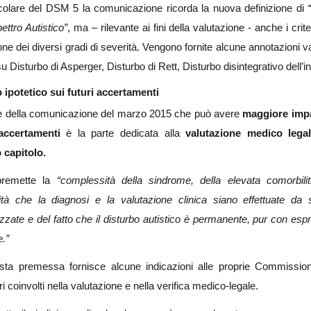
icolare del DSM 5 la comunicazione ricorda la nuova definizione di
ettro Autistico”
, ma – rilevante ai fini della valutazione - anche i crite
one dei diversi gradi di severità. Vengono fornite alcune annotazioni v
 Disturbo di Asperger, Disturbo di Rett, Disturbo disintegrativo dell’in
 ipotetico sui futuri accertamenti
e della comunicazione del marzo 2015 che può avere
maggiore impa
 accertamenti
è la parte dedicata alla
valutazione medico lega
o capitolo.
remette la
“complessità della sindrome, della elevata comorbilit
tà che la diagnosi e la valutazione clinica siano effettuate da s
izzate e del fatto che il disturbo autistico è permanente, pur con espr
e.”
ta premessa fornisce alcune indicazioni alle proprie Commission
i coinvolti nella valutazione e nella verifica medico-legale.