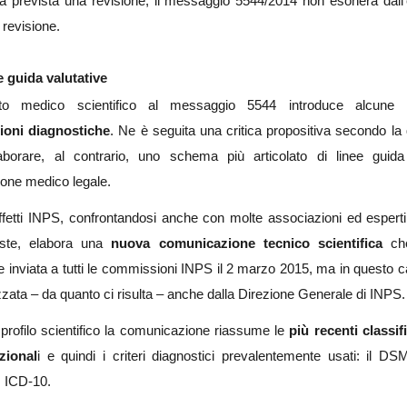
ta prevista una revisione, il messaggio 5544/2014 non esonera dall’e
i revisione.
e guida valutative
gato medico scientifico al messaggio 5544 introduce alcune
ioni diagnostiche
. Ne è seguita una critica propositiva secondo la 
aborare, al contrario, uno schema più articolato di linee guida
ione medico legale.
ffetti INPS, confrontandosi anche con molte associazioni ed esperti 
ste, elabora una
nuova comunicazione tecnico scientifica
che
 e inviata a tutti le commissioni INPS il 2 marzo 2015, ma in questo 
zzata – da quanto ci risulta – anche dalla Direzione Generale di INPS.
l profilo scientifico la comunicazione riassume le
più recenti classif
zional
i e quindi i criteri diagnostici prevalentemente usati: il DS
 ICD-10.