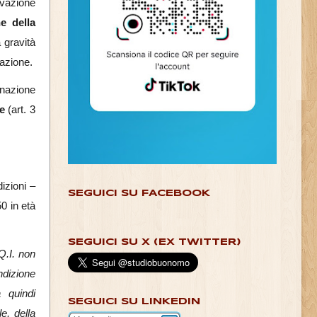
rvazione
ne della
 gravità
tazione.
gnazione
e
(art. 3
izioni –
SEGUICI SU FACEBOOK
0 in età
SEGUICI SU X (EX TWITTER)
Q.I. non
ndizione
 quindi
SEGUICI SU LINKEDIN
e, della