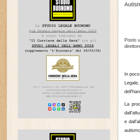
Autism
Posto u
diretto
In poco
Legale,
dell’ha
La prod
dall’at
e dall’
autismo