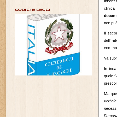
Innanzi
clinic
CODICI E LEGGI
docume
non può
Il seco
dell’
ind
comma 3
Va subi
In line
quale
“
prescol
Ma ques
verbale
necess
l’impor