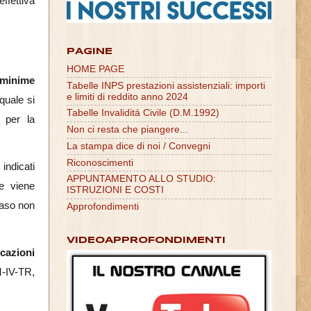
ffettiva
PAGINE
HOME PAGE
minime
Tabelle INPS prestazioni assistenziali: importi
e limiti di reddito anno 2024
quale si
Tabelle Invaliditá Civile (D.M.1992)
 per la
Non ci resta che piangere...
La stampa dice di noi / Convegni
Riconoscimenti
indicati
APPUNTAMENTO ALLO STUDIO:
 viene
ISTRUZIONI E COSTI
caso non
Approfondimenti
VIDEOAPPROFONDIMENTI
icazioni
M-IV-TR,