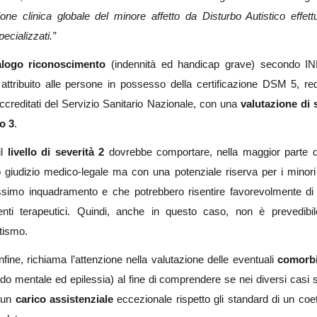
ione clinica globale del minore affetto da Disturbo Autistico effett
pecializzati.”
alogo riconoscimento
(indennità ed handicap grave) secondo I
attribuito alle persone in possesso della certificazione DSM 5, re
accreditati del Servizio Sanitario Nazionale, con una
valutazione di 
lo 3
.
il
livello di severità 2
dovrebbe comportare, nella maggior parte d
 giudizio medico-legale ma con una potenziale riserva per i minor
ssimo inquadramento e che potrebbero risentire favorevolmente di
enti terapeutici. Quindi, anche in questo caso, non è prevedibi
tismo.
nfine, richiama l’attenzione nella valutazione delle eventuali
comorbi
ardo mentale ed epilessia) al fine di comprendere se nei diversi casi 
 un
carico assistenziale
eccezionale rispetto gli standard di un coe