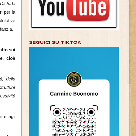
“Disturbi
ri per la
alutative
fanzia.
SEGUICI SU TIKTOK
tto sui
le,
cioè
à, della
trutture
essività
i e agli