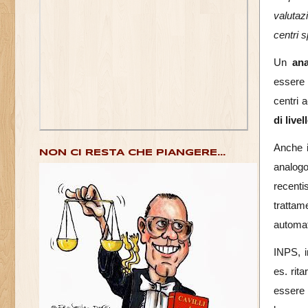
valutaz
centri s
Un
an
essere 
centri 
di livel
Anche 
NON CI RESTA CHE PIANGERE...
analogo
recenti
trattam
automa
INPS, i
es. rit
essere