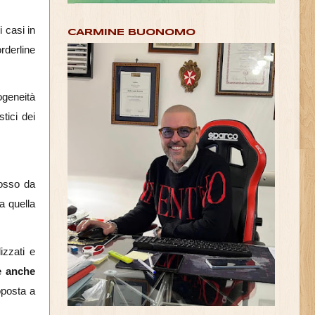
 casi in
CARMINE BUONOMO
orderline
ogeneità
tici dei
osso da
a quella
izzati e
e anche
oposta a