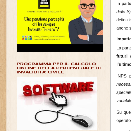
In part
dello Sp
definizi
anche su
Impatto
La part
futuri
l’ultim
PROGRAMMA PER IL CALCOLO
ONLINE DELLA PERCENTUALE DI
INVALIDITA' CIVILE
INPS p
necessi
special
variabil
Su ques
operator