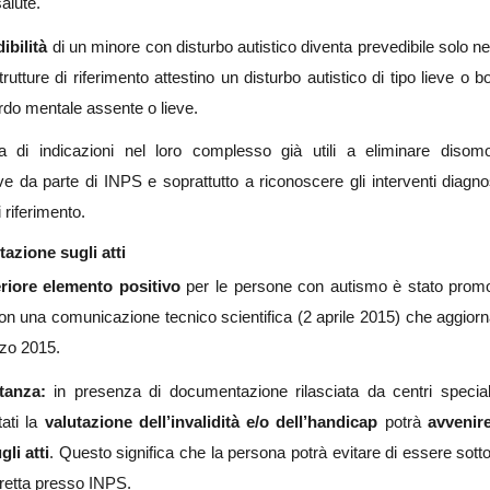
alute.
dibilità
di un minore con disturbo autistico diventa prevedibile solo nei
trutture di riferimento attestino un disturbo autistico di tipo lieve o b
ardo mentale assente o lieve.
ta di indicazioni nel loro complesso già utili a eliminare disom
ive da parte di INPS e soprattutto a riconoscere gli interventi diagnos
i riferimento.
tazione sugli atti
eriore elemento positivo
per le persone con autismo è stato prom
n una comunicazione tecnico scientifica (2 aprile 2015) che aggiorn
zo 2015.
tanza:
in presenza di documentazione rilasciata da centri special
tati la
valutazione dell’invalidità e/o dell’handicap
potrà
avvenir
gli atti
. Questo significa che la persona potrà evitare di essere sott
diretta presso INPS.