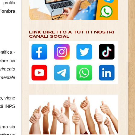
profilo
d’ombra
LINK DIRETTO A TUTTI I NOSTRI
CANALI SOCIAL
tifica -
olare nei
ferimento
o mentale
o,
viene
 di INPS
ismo sia