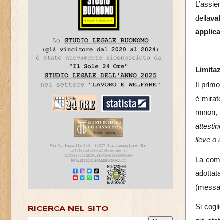
L’assi
della
va
applica
Limitaz
Il prim
è mirat
minori, 
attestin
lieve o
La comu
adottat
(messag
Si cogl
RICERCA NEL SITO