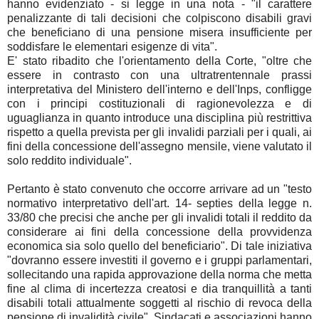
hanno evidenziato - si legge in una nota - "il carattere
penalizzante di tali decisioni che colpiscono disabili gravi
che beneficiano di una pensione misera insufficiente per
soddisfare le elementari esigenze di vita".
E' stato ribadito che l'orientamento della Corte, "oltre che
essere in contrasto con una ultratrentennale prassi
interpretativa del Ministero dell'interno e dell'Inps, confligge
con i principi costituzionali di ragionevolezza e di
uguaglianza in quanto introduce una disciplina più restrittiva
rispetto a quella prevista per gli invalidi parziali per i quali, ai
fini della concessione dell'assegno mensile, viene valutato il
solo reddito individuale".
Pertanto è stato convenuto che occorre arrivare ad un "testo
normativo interpretativo dell'art. 14- septies della legge n.
33/80 che precisi che anche per gli invalidi totali il reddito da
considerare ai fini della concessione della provvidenza
economica sia solo quello del beneficiario". Di tale iniziativa
"dovranno essere investiti il governo e i gruppi parlamentari,
sollecitando una rapida approvazione della norma che metta
fine al clima di incertezza creatosi e dia tranquillità a tanti
disabili totali attualmente soggetti al rischio di revoca della
pensione di invalidità civile". Sindacati e associazioni hanno