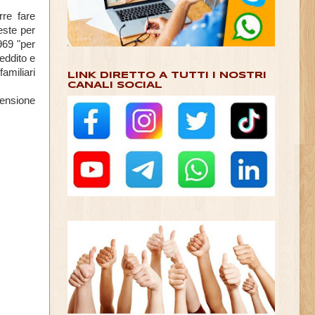
rre fare
este per
1969 "per
reddito e
amiliari
LINK DIRETTO A TUTTI I NOSTRI
CANALI SOCIAL
pensione