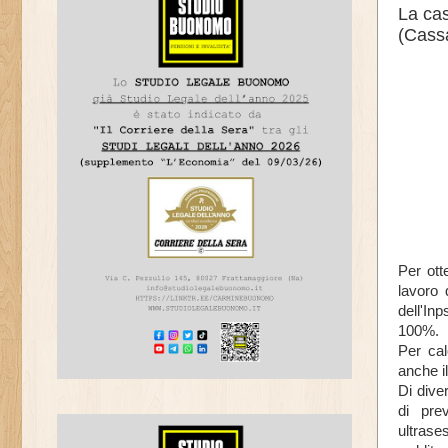
La cas
(Cass
Per ott
lavoro 
dell'In
100%.
Per cal
anche il
Di dive
di pre
ultrase