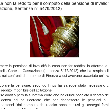
a non fa reddito per il computo della pensione di invalidi
azione, Sentenza n° 5479/2012)
enere la pensione di invalidità la casa non far reddito: lo afferma la
della Corte di Cassazione (sentenza 5479/2012) che ha respinto il
ps nei confronti di un uomo di Firenze a cui avevano accertato un'inval
colare la pensione, secondo l'Inps ha sarebbe stato necessario c
 reddito imponibile dell'abitazione.
rso avviso però la suprema corte che ha quindi bocciato il ricorso dell'
videnza ed ha ricordato che per riconoscere le pensioni ai ci
ssantenni "dal computo del reddito sono esclusi gli assegni famili