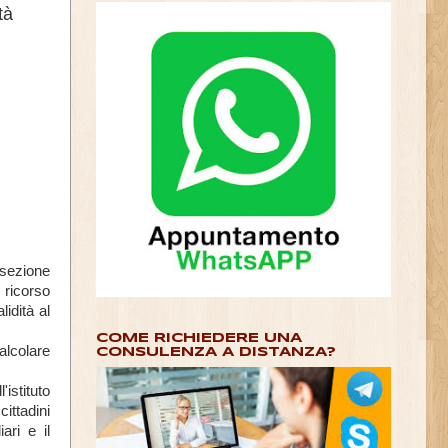
tà
 sezione
 ricorso
idità al
COME RICHIEDERE UNA
alcolare
CONSULENZA A DISTANZA?
istituto
ttadini
ari e il