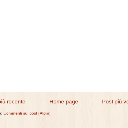
più recente
Home page
Post più v
 a:
Commenti sul post (Atom)