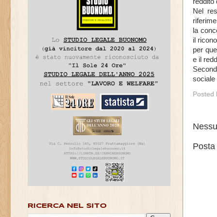
reddito 
Nel res
riferim
la conce
il ricon
per que
e il red
Secondo
sociale 
Posted
Nessu
Posta
RICERCA NEL SITO