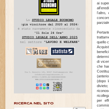
ai supe
all'ere
l'altro
concorso
parzialm
Pertan
trattam
quello 
Acquist
benefic
determi
di vicen
che han
Costitu
(anteri
(dopo l
divieto
riconos
ricolleg
per eff
RICERCA NEL SITO
commisu