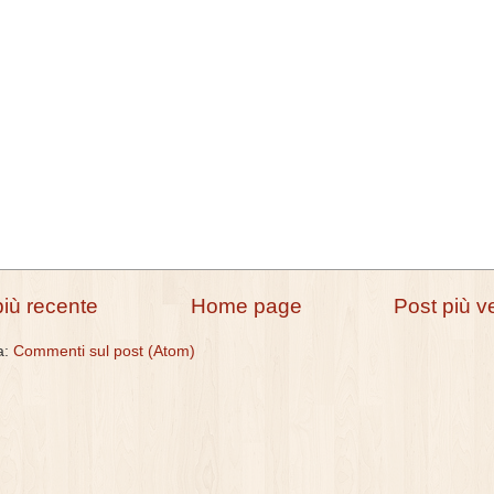
più recente
Home page
Post più v
 a:
Commenti sul post (Atom)