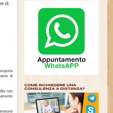
ne di
comporta
sione di
COME RICHIEDERE UNA
CONSULENZA A DISTANZA?
dità non
agamento
pensione