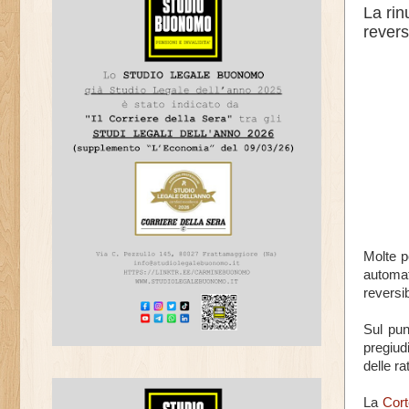
La rin
reversi
Molte p
automat
reversi
Sul pun
pregiud
delle r
La
Cort