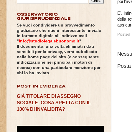
poi l'av
E', inf
OSSERVATORIO
GIURISPRUDENZIALE
della to
assicur
Se vuoi condividere un provvedimento
giudiziario che ritieni interessante, invialo
Posted
in formato digitale all'indirizzo mail
"
info@studiolegalebuonomo.it
".
Il documento, una volta eliminati i dati
sensibili per la privacy, verrà pubblicato
Nessu
nella home page del sito (e conseguente
indicizzazione nei principali motori di
Posta
ricerca) con una particolare menzione per
chi lo ha inviato.
POST IN EVIDENZA
GIÀ TITOLARE DI ASSEGNO
SOCIALE: COSA SPETTA CON IL
100% DI INVALIDITA?