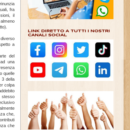
rinunzia
ali, fra
ioni, il
e, almeno
tto).
LINK DIRETTO A TUTTI I NOSTRI
CANALI SOCIAL
diverso
spetto a
arte del
' ad una
presenza
no quelle
 3 della
er colpa
addebito
o stesso
eclusivo
salmente
enza che,
ntributi
enza che