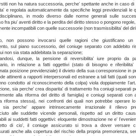
rstiti non ha natura successoria, perche' spettante anche in caso di 
dita' e regolata automaticamente da specifiche leggi previdenziali le qu
, disciplinano, in modo diverso dalle norme generali sulle success
 fra piu' aventi diritto e la perdita del diritto stesso o pongono regol
ente incompatibili con quelle successorie (non trasmissibilita' del diri
to, non possono invocarsi quelle ragioni che giustificano un 
ento, sul piano successorio, del coniuge separato con addebito ri
cui non sia stata addebitata la separazione;
andosi, dunque, la pensione di reversibilita' iure proprio da p
iario, in relazione a fatti oggettivi (stato di bisogno e riferibilita
nata posizione previdenziale) il divieto della sua corresponsione in 
de attinenti a rapporti interpersonali ed estranee a tali fatti (quali so
no condotto al riconoscimento della colpa) viola doppiamente l'art.
zione, sia perche' crea disparita' di trattamento fra coniugi separati p
ormente alla riforma del diritto di famiglia) e coniugi separati con 
a riforma stessa), nei confronti dei quali non potrebbe operare l
; sia perche' appare intrinsecamente irrazionale il rilievo pr
ciuto alle suddette vicende personali, rispetto ad un diritto cau
abili ai suddetti fatti oggettivi: eloquente dimostrazione ne e' l'eveni
etto di cio', il coniuge assicurato si trova a dover versare co
rati anche alla copertura del rischio della propria premorienza, s