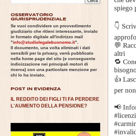
spiego 
OSSERVATORIO
GIURISPRUDENZIALE
👇 Scr
Se vuoi condividere un provvedimento
giudiziario che ritieni interessante, invialo
approf
in formato digitale all'indirizzo mail
"
info@studiolegalebuonomo.it
".
💬 Racc
Il documento, una volta eliminati i dati
altri
sensibili per la privacy, verrà pubblicato
nella home page del sito (e conseguente
🔁 Cond
indicizzazione nei principali motori di
bisog
ricerca) con una particolare menzione per
chi lo ha inviato.
👍 Lasc
per non
POST IN EVIDENZA
IL REDDITO DEI FIGLI TI FA PERDERE
L'AUMENTO DELLA PENSIONE?
📢 Info
#licenz
#carmin
#invalid