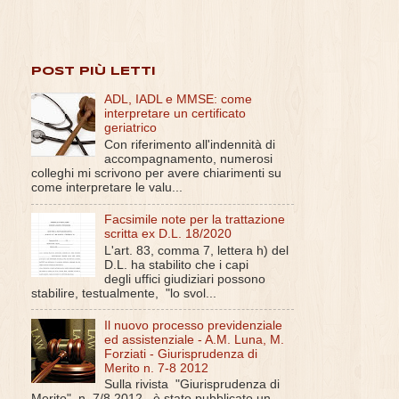
POST PIÙ LETTI
ADL, IADL e MMSE: come
interpretare un certificato
geriatrico
Con riferimento all'indennità di
accompagnamento, numerosi
colleghi mi scrivono per avere chiarimenti su
come interpretare le valu...
Facsimile note per la trattazione
scritta ex D.L. 18/2020
L'art. 83, comma 7, lettera h) del
D.L. ha stabilito che i capi
degli uffici giudiziari possono
stabilire, testualmente, "lo svol...
Il nuovo processo previdenziale
ed assistenziale - A.M. Luna, M.
Forziati - Giurisprudenza di
Merito n. 7-8 2012
Sulla rivista "Giurisprudenza di
Merito", n. 7/8 2012 , è stato pubblicato un