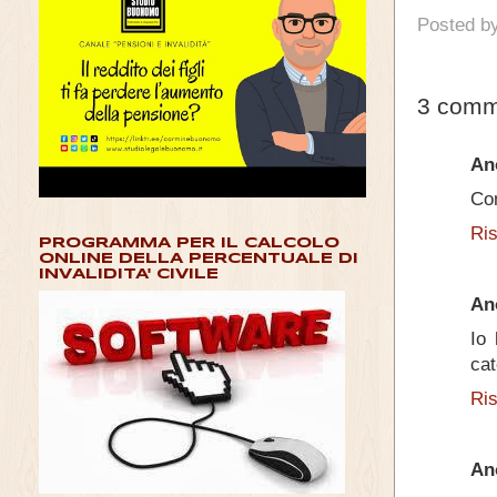
Posted b
3 comm
An
Co
Ri
PROGRAMMA PER IL CALCOLO
ONLINE DELLA PERCENTUALE DI
INVALIDITA' CIVILE
An
Io 
cat
Ri
An