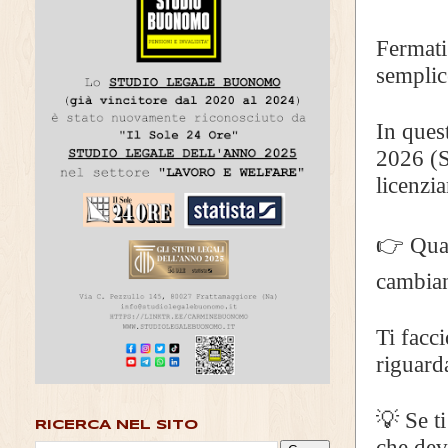
Fermati
sempli
In ques
2026 (S
licenzi
👉 Quan
cambian
Ti facc
riguard
💡 Se ti
RICERCA NEL SITO
che devi