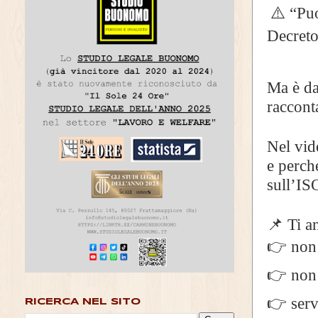
⚠️ “Puo
Decret
Ma è da
raccont
Nel vid
e perch
sull’I
📌 Ti a
👉 non 
👉 non 
👉 serv
RICERCA NEL SITO