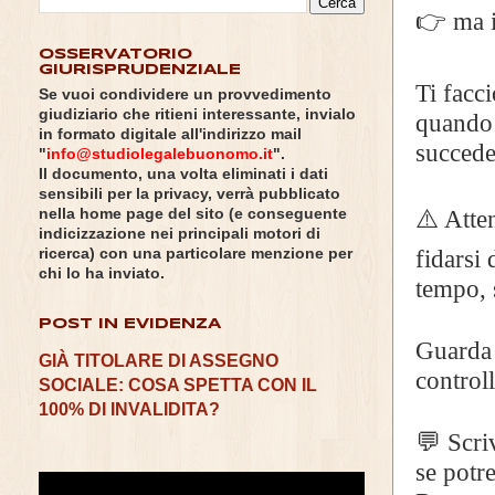
👉 ma i
OSSERVATORIO
GIURISPRUDENZIALE
Ti facc
Se vuoi condividere un provvedimento
giudiziario che ritieni interessante, invialo
quando 
in formato digitale all'indirizzo mail
succede
"
info@studiolegalebuonomo.it
".
Il documento, una volta eliminati i dati
sensibili per la privacy, verrà pubblicato
⚠️ Atte
nella home page del sito (e conseguente
indicizzazione nei principali motori di
fidarsi
ricerca) con una particolare menzione per
chi lo ha inviato.
tempo, s
POST IN EVIDENZA
Guarda 
GIÀ TITOLARE DI ASSEGNO
control
SOCIALE: COSA SPETTA CON IL
100% DI INVALIDITA?
💬 Scr
se potr