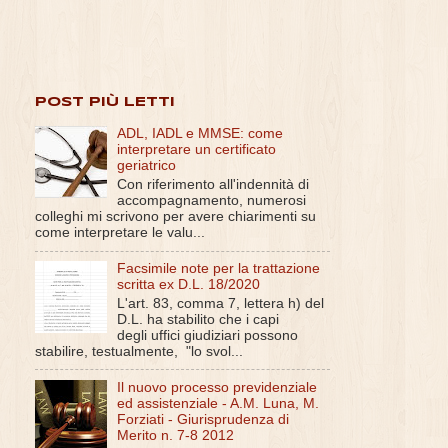
POST PIÙ LETTI
ADL, IADL e MMSE: come
interpretare un certificato
geriatrico
Con riferimento all'indennità di
accompagnamento, numerosi
colleghi mi scrivono per avere chiarimenti su
come interpretare le valu...
Facsimile note per la trattazione
scritta ex D.L. 18/2020
L'art. 83, comma 7, lettera h) del
D.L. ha stabilito che i capi
degli uffici giudiziari possono
stabilire, testualmente, "lo svol...
Il nuovo processo previdenziale
ed assistenziale - A.M. Luna, M.
Forziati - Giurisprudenza di
Merito n. 7-8 2012