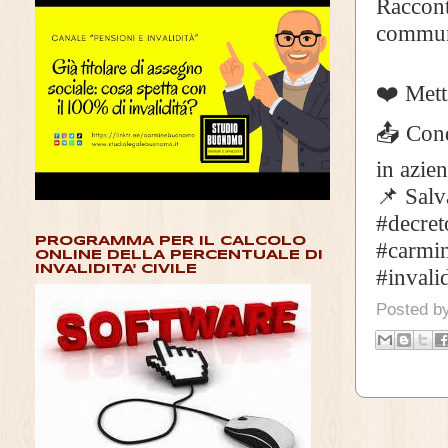
Raccont
communi
❤️ Metti
📤 Cond
in azien
📌 Salv
#decret
PROGRAMMA PER IL CALCOLO
#carmin
ONLINE DELLA PERCENTUALE DI
INVALIDITA' CIVILE
#invalid
Posted b