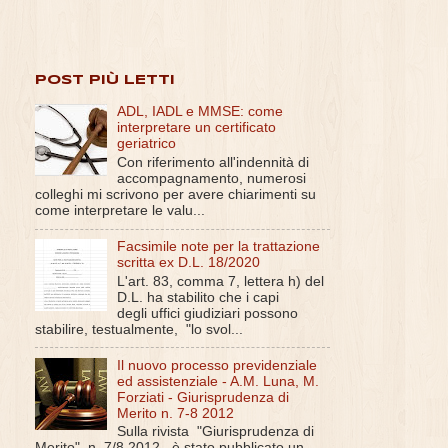
POST PIÙ LETTI
ADL, IADL e MMSE: come
interpretare un certificato
geriatrico
Con riferimento all'indennità di
accompagnamento, numerosi
colleghi mi scrivono per avere chiarimenti su
come interpretare le valu...
Facsimile note per la trattazione
scritta ex D.L. 18/2020
L'art. 83, comma 7, lettera h) del
D.L. ha stabilito che i capi
degli uffici giudiziari possono
stabilire, testualmente, "lo svol...
Il nuovo processo previdenziale
ed assistenziale - A.M. Luna, M.
Forziati - Giurisprudenza di
Merito n. 7-8 2012
Sulla rivista "Giurisprudenza di
Merito", n. 7/8 2012 , è stato pubblicato un