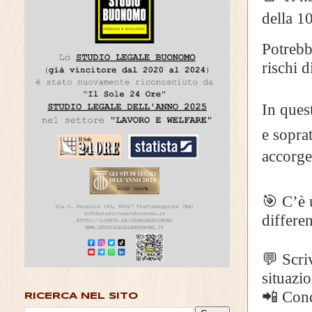
della 1
Potrebb
rischi d
In ques
e soprat
accorge
🎯 C’è 
differe
💬 Scri
situaz
📲 Cond
RICERCA NEL SITO