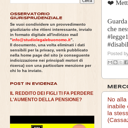
❤️ Metti
OSSERVATORIO
GIURISPRUDENZIALE
Guarda i
Se vuoi condividere un provvedimento
che nes
giudiziario che ritieni interessante, invialo
in formato digitale all'indirizzo mail
#legge1
"
info@studiolegalebuonomo.it
".
#disabil
Il documento, una volta eliminati i dati
sensibili per la privacy, verrà pubblicato
Posted b
nella home page del sito (e conseguente
indicizzazione nei principali motori di
ricerca) con una particolare menzione per
chi lo ha inviato.
POST IN EVIDENZA
MERCO
IL REDDITO DEI FIGLI TI FA PERDERE
No alla 
L'AUMENTO DELLA PENSIONE?
inabile
la stes
(Cassaz