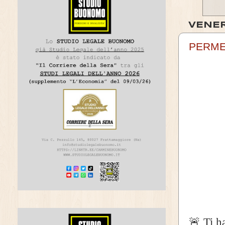
VENER
PERME
🚨 Ti h