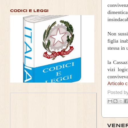
convivenz
CODICI E LEGGI
dimentic
insindacab
Non sussis
figlia in
stessa in
la Cassaz
vizi logi
conviveva
Articolo 
Posted b
VENER