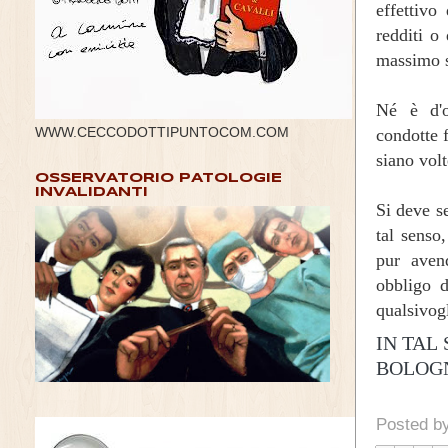
effettivo
redditi o 
massimo st
Né è d'o
WWW.CECCODOTTIPUNTOCOM.COM
condotte 
siano volt
OSSERVATORIO PATOLOGIE
INVALIDANTI
Si deve s
tal senso
pur avend
obbligo d
qualsivog
IN TAL
BOLOGN
Posted b