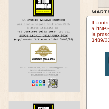
MARTE
Il cont
all'INP
la pres
3489/2