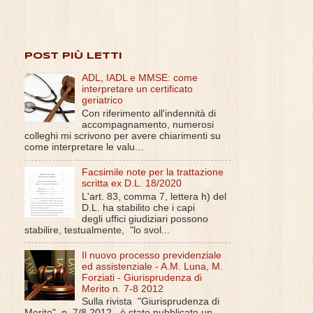
POST PIÙ LETTI
ADL, IADL e MMSE: come
interpretare un certificato
geriatrico
Con riferimento all'indennità di
accompagnamento, numerosi
colleghi mi scrivono per avere chiarimenti su
come interpretare le valu...
Facsimile note per la trattazione
scritta ex D.L. 18/2020
L'art. 83, comma 7, lettera h) del
D.L. ha stabilito che i capi
degli uffici giudiziari possono
stabilire, testualmente, "lo svol...
Il nuovo processo previdenziale
ed assistenziale - A.M. Luna, M.
Forziati - Giurisprudenza di
Merito n. 7-8 2012
Sulla rivista "Giurisprudenza di
Merito", n. 7/8 2012 , è stato pubblicato un