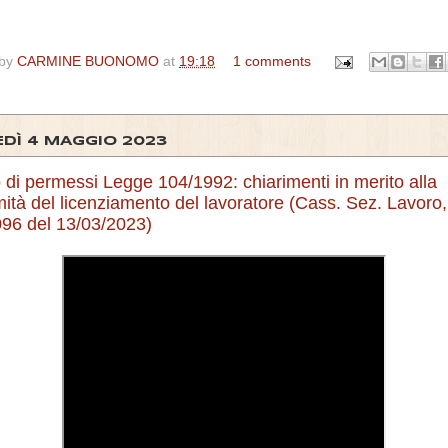
 by
CARMINE BUONOMO
at
19:18
1 comments
EDÌ 4 MAGGIO 2023
di permessi Legge 104/1992: chiarimenti in merito alla
imità del licenziamento del lavoratore (Cass. Sez. Lavoro,
096 del 13/03/2023)