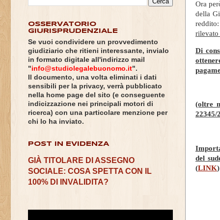
Ora per
della G
reddito
OSSERVATORIO
GIURISPRUDENZIALE
rilevato
Se vuoi condividere un provvedimento
Di cons
giudiziario che ritieni interessante, invialo
in formato digitale all'indirizzo mail
ottener
"
info@studiolegalebuonomo.it
".
pagamen
Il documento, una volta eliminati i dati
sensibili per la privacy, verrà pubblicato
nella home page del sito (e conseguente
indicizzazione nei principali motori di
(oltre 
ricerca) con una particolare menzione per
22345/
chi lo ha inviato.
POST IN EVIDENZA
Importa
del sud
GIÀ TITOLARE DI ASSEGNO
(
LINK
)
SOCIALE: COSA SPETTA CON IL
100% DI INVALIDITA?