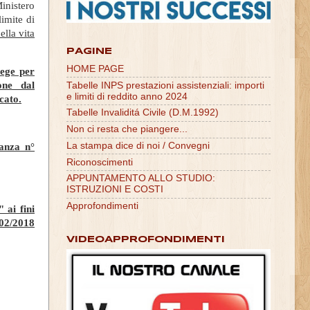
inistero
imite di
ella vita
PAGINE
HOME PAGE
Lege per
ione dal
Tabelle INPS prestazioni assistenziali: importi
e limiti di reddito anno 2024
cato.
Tabelle Invaliditá Civile (D.M.1992)
Non ci resta che piangere...
La stampa dice di noi / Convegni
nanza n°
Riconoscimenti
APPUNTAMENTO ALLO STUDIO:
ISTRUZIONI E COSTI
Approfondimenti
 ai fini
302/2018
VIDEOAPPROFONDIMENTI