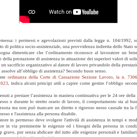
messa: i permessi e agevolazioni previsti dalla legge n. 104/1992, 
o di politica socio-assistenziale, una provvidenza indiretta dello Stato s
ogna dimenticare che l’ordinamento riconosce al lavoratore un bene
 della prestazione di assistenza in attuazione dei superiori valori di soli
 un sacrificio organizzativo al datore di lavoro privandolo della prestaz
 assolve all’obbligo di assistenza? Secondo buon senso.
ente
ordinanza della Corte di Cassazione Sezione Lavoro, la n. 730
2023
, indica alcuni principi utili a capire come gestire l’obbligo seco
enuti a prestare l’assistenza in maniera continuativa per le 24 ore della
esso o durante lo stretto orario di lavoro, il comportamento sta al bu
ersona ma non può mancare un diretto e rigoroso nesso causale tra la f
esso e l'assistenza alla persona disabile.
atore in permesso deve svolgere l'attività di assistenza in tempi e mod
are in via preminente le esigenze ed i bisogni della persona in condi
 grave, pur senza abdicare del tutto alle esigenze personali e familiari