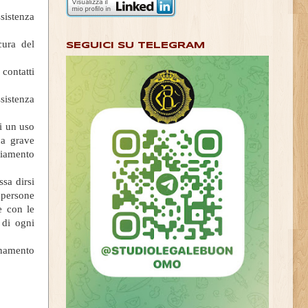
ssistenza
cura del
SEGUICI SU TELEGRAM
 contatti
ssistenza
di un uso
na grave
viamento
ssa dirsi
 persone
e con le
 di ogni
inamento