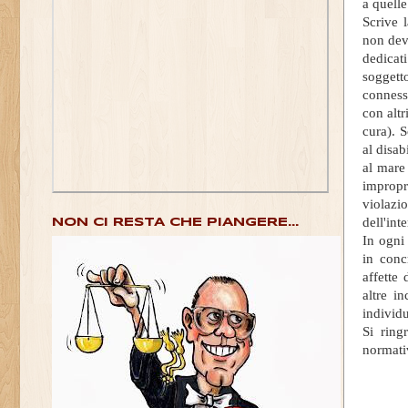
a quelle
Scrive l
non dev
dedicat
soggetto
connesse
con altr
cura). S
al disab
al mare 
impropr
violazi
dell'int
NON CI RESTA CHE PIANGERE...
In ogni 
in conc
affette
altre i
individ
Si ring
normativ