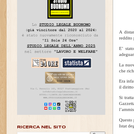
A dista
reddito 
E’ sta
adeguame
La nuov
che rich
Era infa
il dirit
Si trat
Gazzet
l’ammiss
Questo 
Istat de
RICERCA NEL SITO