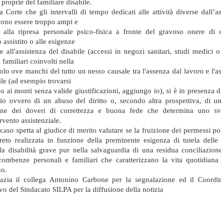
 proprie del familiare disabile.
a Corte che gli intervalli di tempo dedicati alle attività diverse dall’a
ono essere troppo ampi e
i alla ripresa personale psico-fisica a fronte del gravoso onere di 
 assistito o alle esigenze
 all'assistenza del disabile (accessi in negozi sanitari, studi medici o
i familiari coinvolti nella
olo ove manchi del tutto un nesso causale tra l'assenza dal lavoro e l'a
ile (ad esempio trovarsi
o ai monti senza valide giustificazioni, aggiungo io), si è in presenza 
io ovvero di un abuso del diritto o, secondo altra prospettiva, di u
one dei doveri di correttezza e buona fede che determina uno s
ervento assistenziale.
caso spetta al giudice di merito valutare se la fruizione dei permessi po
reto realizzata in funzione della preminente esigenza di tutela delle
 da disabilità grave pur nella salvaguardia di una residua conciliazion
ncombenze personali e familiari che caratterizzano la vita quotidiana
uo.
razia il collega Antonino Carbone per la segnalazione ed il Coord
o del Sindacato SILPA per la diffusione della notizia