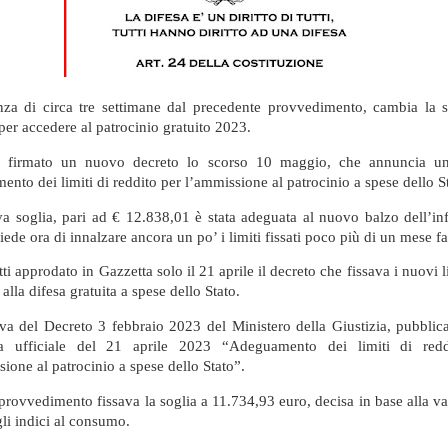
nza di circa tre settimane dal precedente provvedimento, cambia la s
per accedere al patrocinio gratuito 2023.
to firmato un nuovo decreto lo scorso 10 maggio, che annuncia u
nto dei limiti di reddito per l’ammissione al patrocinio a spese dello S
a soglia, pari ad € 12.838,01 è stata adeguata al nuovo balzo dell’inf
iede ora di innalzare ancora un po’ i limiti fissati poco più di un mese fa
tti approdato in Gazzetta solo il 21 aprile il decreto che fissava i nuovi l
to alla difesa gratuita a spese dello Stato.
tava del Decreto 3 febbraio 2023 del Ministero della Giustizia, pubblica
ta ufficiale del 21 aprile 2023 “Adeguamento dei limiti di redd
ione al patrocinio a spese dello Stato”.
provvedimento fissava la soglia a 11.734,93 euro, decisa in base alla va
gli indici al consumo.