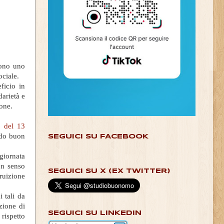
sono uno
ociale.
ficio in
darietà e
ione.
6 del 13
ndo buon
SEGUICI SU FACEBOOK
 giornata
on senso
SEGUICI SU X (EX TWITTER)
ruizione
i tali da
zione di
SEGUICI SU LINKEDIN
 rispetto