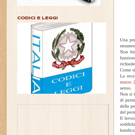
CODICI E LEGGI
Una pre
strument
Non bis
funzione
richiede
Come si
La rec
marzo 
senso.
Non si t
di perm
della p
del perm
Il lavor
soddisf
handicap