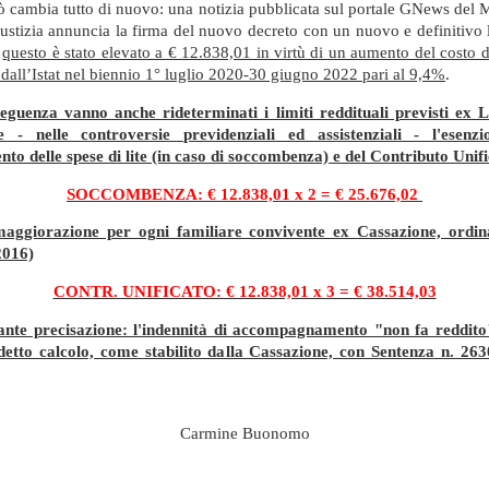
ò cambia tutto di nuovo: una notizia pubblicata sul portale GNews del M
iustizia annuncia la firma del nuovo decreto con un nuovo e definitivo l
:
questo è stato elevato a € 12.838,01 in virtù di un aumento del costo d
 dall’Istat nel biennio 1° luglio 2020-30 giugno 2022 pari al 9,4%
.
eguenza vanno anche rideterminati i limiti reddituali previsti ex 
e - nelle controversie previdenziali ed assistenziali - l'esenz
to delle spese di lite (in caso di soccombenza) e del Contributo Unifi
SOCCOMBENZA: € 12.838,01 x 2 = € 25.676,02
maggiorazione per ogni familiare convivente ex
Cassazione, ordi
2016)
CONTR. UNIFICATO: € 12.838,01 x 3 = € 38.514,03
nte precisazione: l'indennità di accompagnamento "non fa reddito"
detto calcolo, come stabilito dalla Cassazione, con Sentenza n. 26
Carmine Buonomo