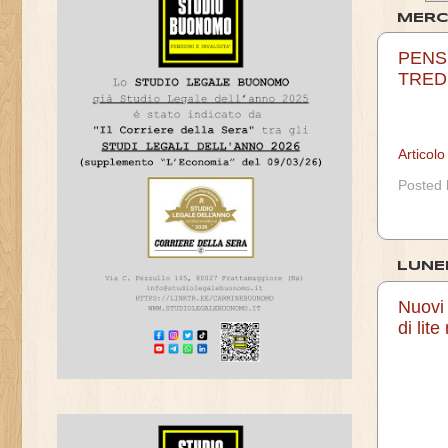
MERC
PENSI
TRED
Articol
Posted
LUNE
Nuovi 
di lit