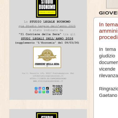
GIOVE
In tema
amminis
procedi
In tema d
giudizi
document
vicende
rilevanza
Ringrazi
Gaetano 