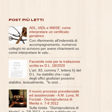
POST PIÙ LETTI
ADL, IADL e MMSE: come
interpretare un certificato
geriatrico
Con riferimento all'indennità di
accompagnamento, numerosi
colleghi mi scrivono per avere chiarimenti su
come interpretare le valu...
Facsimile note per la trattazione
scritta ex D.L. 18/2020
L'art. 83, comma 7, lettera h) del
D.L. ha stabilito che i capi
degli uffici giudiziari possono
stabilire, testualmente, "lo svol...
Il nuovo processo previdenziale
ed assistenziale - A.M. Luna, M.
Forziati - Giurisprudenza di
Merito n. 7-8 2012
Sulla rivista "Giurisprudenza di
Merito", n. 7/8 2012 , è stato pubblicato un