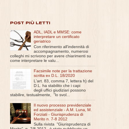
POST PIÙ LETTI
ADL, IADL e MMSE: come
interpretare un certificato
geriatrico
Con riferimento all'indennità di
accompagnamento, numerosi
colleghi mi scrivono per avere chiarimenti su
come interpretare le valu...
Facsimile note per la trattazione
scritta ex D.L. 18/2020
L'art. 83, comma 7, lettera h) del
D.L. ha stabilito che i capi
degli uffici giudiziari possono
stabilire, testualmente, "lo svol...
Il nuovo processo previdenziale
ed assistenziale - A.M. Luna, M.
Forziati - Giurisprudenza di
Merito n. 7-8 2012
Sulla rivista "Giurisprudenza di
Merito", n. 7/8 2012 , è stato pubblicato un