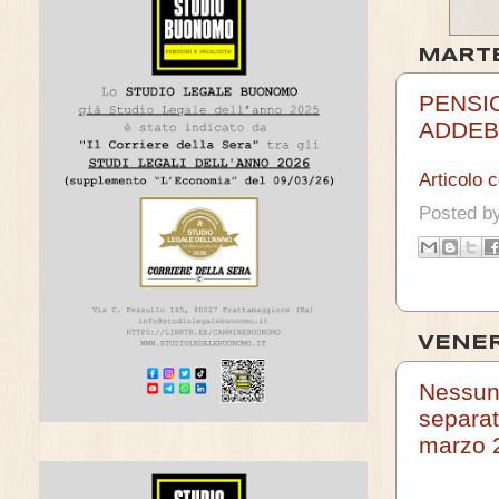
MARTE
PENSI
ADDEB
Articolo 
Posted b
VENER
Nessuna
separat
marzo 