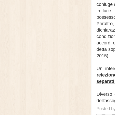
coniuge c
in luce 
possesso 
Peraltro
dichiara
condizio
accordi 
detta so
2015).
Un inter
reiezion
separati
Diverso 
dell'ass
Posted b