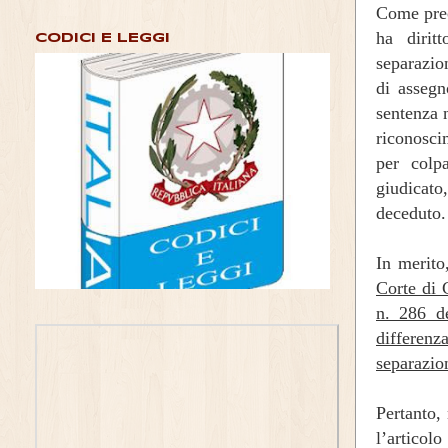
Come prec
ha dirit
CODICI E LEGGI
separazion
di assegn
sentenza 
riconosci
per colp
giudicato
deceduto.
In merito
Corte di 
n. 286 de
differenza
separazio
Pertanto,
l’articol