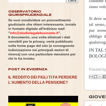
condotte 
siano volt
OSSERVATORIO
GIURISPRUDENZIALE
Si deve s
Se vuoi condividere un provvedimento
tal senso
giudiziario che ritieni interessante, invialo
in formato digitale all'indirizzo mail
pur avend
"
info@studiolegalebuonomo.it
".
obbligo d
Il documento, una volta eliminati i dati
qualsivog
sensibili per la privacy, verrà pubblicato
nella home page del sito (e conseguente
IN TAL
indicizzazione nei principali motori di
ricerca) con una particolare menzione per
BOLOGN
chi lo ha inviato.
Posted b
POST IN EVIDENZA
IL REDDITO DEI FIGLI TI FA PERDERE
L'AUMENTO DELLA PENSIONE?
GIOVE