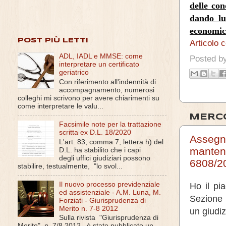
delle con
dando lu
economic
POST PIÙ LETTI
Articolo 
ADL, IADL e MMSE: come
Posted b
interpretare un certificato
geriatrico
Con riferimento all'indennità di
accompagnamento, numerosi
colleghi mi scrivono per avere chiarimenti su
come interpretare le valu...
MERCO
Facsimile note per la trattazione
scritta ex D.L. 18/2020
Assegno
L'art. 83, comma 7, lettera h) del
manteni
D.L. ha stabilito che i capi
degli uffici giudiziari possono
6808/2
stabilire, testualmente, "lo svol...
Il nuovo processo previdenziale
Ho il pi
ed assistenziale - A.M. Luna, M.
Sezione 
Forziati - Giurisprudenza di
Merito n. 7-8 2012
un giudiz
Sulla rivista "Giurisprudenza di
Merito", n. 7/8 2012 , è stato pubblicato un