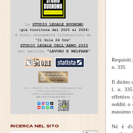
Requisiti
n. 335
Il diritto
l. n. 33
effettivo
redditi o 
massimo st
Né è d'o
RICERCA NEL SITO