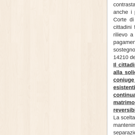
contrast
anche i 
Corte d
cittadin
rilievo a
pagamento
sostegno
14210 de
Il citta
alla sol
coniuge
esisten
continu
matrim
reversibi
La scelta
manteni
separazio