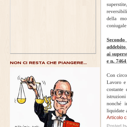
superstit
reversibi
della mo
coniugale
Secondo 
addebito 
ai supers
e n. 7464
NON CI RESTA CHE PIANGERE...
Con circo
Lavoro e 
costante 
istruzion
nonché in
liquidate 
Articolo 
Posted b