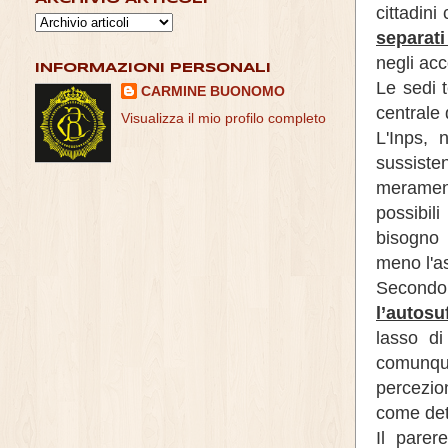
cittadini
separat
negli acc
INFORMAZIONI PERSONALI
Le sedi t
CARMINE BUONOMO
centrale 
Visualizza il mio profilo completo
L'Inps, 
sussiste
merament
possibil
bisogno 
meno l'a
Secondo
l’autos
lasso di
comunqu
percezion
come det
Il parer