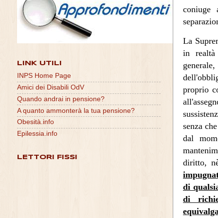
coniuge 
separazio
La Suprem
in realtà
generale,
LINK UTILI
INPS Home Page
dell'obbl
Amici dei Disabili OdV
proprio c
Quando andrai in pensione?
all'asse
A quanto ammonterà la tua pensione?
sussisten
Obesità.info
senza che 
Epilessia.info
dal mome
mantenime
LETTORI FISSI
diritto, 
impugnata
di qualsi
di richi
equivalga